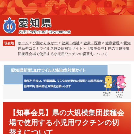
ペ
メ
ー
ニ
ジ
ュ
の
ー
先
を
頭
飛
で
ば
ホーム
>
分類からさがす
>
健康・福祉
>
健康・医療
>
健康管理
>
愛知
現在地
す
し
県新型コロナウイルス感染症対策サイト
>
【知事会見】県の大規模集
。
て
団接種会場で使用する小児用ワクチンの切替えについて
本
文
へ
本
【知事会見】県の大規模集団接種会
文
場で使用する小児用ワクチンの切
替えについて