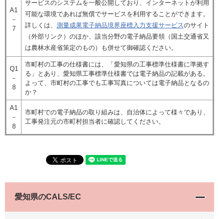
サービスのシステムを一般公開しており、インターネットが利用
A1
可能な環境であれば無償でサービスを利用することができます。
－
詳しくは、
測量成果電子納品境界座標入力支援サービス
のサイト
7
（外部リンク）のほか、該当分野の電子納品要領（国土交通省又
は農林水産省策定のもの）も併せて御確認ください。
市町村の工事の仕様書には、「愛知県の工事標準仕様書に準拠す
Q1
る」とあり、愛知県工事標準仕様書では電子納品の記載がある。
－
よって、市町村の工事でも工事写真については電子納品となるの
8
か？
A1
市町村での電子納品の取り組みは、自治体によって様々であり、
－
工事発注元の市町村担当者に確認してください。
8
愛知県のCALS/EC