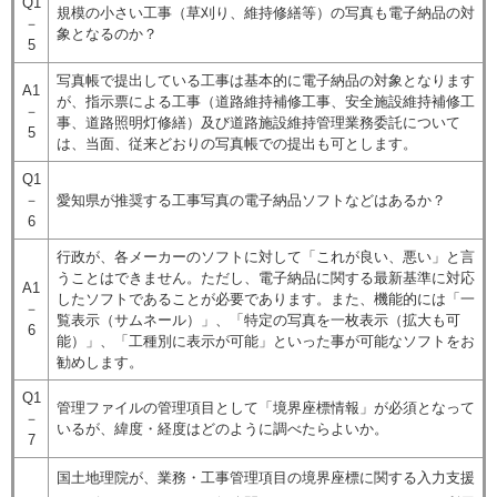
Q1
規模の小さい工事（草刈り、維持修繕等）の写真も電子納品の対
－
象となるのか？
5
写真帳で提出している工事は基本的に電子納品の対象となります
A1
が、指示票による工事（道路維持補修工事、安全施設維持補修工
－
事、道路照明灯修繕）及び道路施設維持管理業務委託について
5
は、当面、従来どおりの写真帳での提出も可とします。
Q1
－
愛知県が推奨する工事写真の電子納品ソフトなどはあるか？
6
行政が、各メーカーのソフトに対して「これが良い、悪い」と言
うことはできません。ただし、電子納品に関する最新基準に対応
A1
したソフトであることが必要であります。また、機能的には「一
－
覧表示（サムネール）」、「特定の写真を一枚表示（拡大も可
6
能）」、「工種別に表示が可能」といった事が可能なソフトをお
勧めします。
Q1
管理ファイルの管理項目として「境界座標情報」が必須となって
－
いるが、緯度・経度はどのように調べたらよいか。
7
国土地理院が、業務・工事管理項目の境界座標に関する入力支援