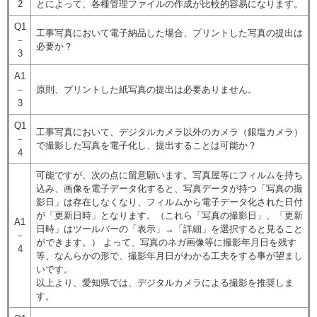
2
とによって、各種管理ファイルの作成が比較的容易になります。
Q1
工事写真において電子納品した場合、プリントした写真の提出は
－
必要か？
3
A1
－
原則、プリントした紙写真の提出は必要ありません。
3
Q1
工事写真において、デジタルカメラ以外のカメラ（銀塩カメラ）
－
で撮影した写真を電子化し、提出することは可能か？
4
可能ですが、次の点に留意願います。写真屋等にフィルムを持ち
込み、画像を電子データ化すると、写真データが持つ「写真の撮
影日」は存在しなくなり、フィルムから電子データ化された日付
が「更新日時」となります。（これら「写真の撮影日」、「更新
A1
日時」はツールバーの「表示」→「詳細」を選択すると見ること
－
ができます。） よって、写真のネガ画像等に撮影年月日を残す
4
等、なんらかの形で、撮影年月日がわかる工夫をする事が望まし
いです。
以上より、愛知県では、デジタルカメラによる撮影を推奨しま
す。