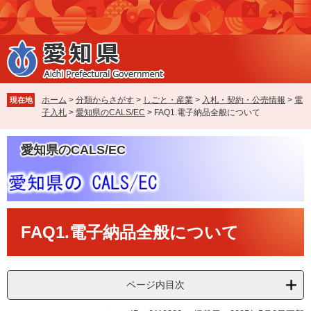
ペ
メ
ー
ニ
ジ
ュ
の
ー
先
を
頭
飛
で
ば
ホーム
>
分類からさがす
>
しごと・産業
>
入札・契約・公売情報
>
電
現在地
す
し
子入札
>
愛知県のCALS/EC
>
FAQ1.電子納品全般について
。
て
本
愛知県のCALS/EC
文
へ
本
FAQ1.電子納品全般について
文
ページ内目次