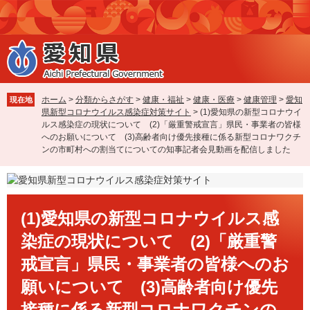
ペ
メ
ー
ニ
ジ
ュ
の
ー
先
を
頭
飛
で
ば
ホーム
>
分類からさがす
>
健康・福祉
>
健康・医療
>
健康管理
>
愛知
現在地
す
し
県新型コロナウイルス感染症対策サイト
>
(1)愛知県の新型コロナウイ
。
て
ルス感染症の現状について (2)「厳重警戒宣言」県民・事業者の皆様
本
へのお願いについて (3)高齢者向け優先接種に係る新型コロナワクチ
ンの市町村への割当てについての知事記者会見動画を配信しました
文
へ
本
(1)愛知県の新型コロナウイルス感
文
染症の現状について (2)「厳重警
戒宣言」県民・事業者の皆様へのお
願いについて (3)高齢者向け優先
接種に係る新型コロナワクチンの