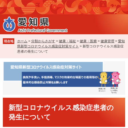
ペ
メ
ー
ニ
ジ
ュ
の
ー
先
を
頭
飛
で
ば
ホーム
>
分類からさがす
>
健康・福祉
>
健康・医療
>
健康管理
>
愛知
現在地
す
し
県新型コロナウイルス感染症対策サイト
>
新型コロナウイルス感染症
。
て
患者の発生について
本
文
へ
本
新型コロナウイルス感染症患者の
文
発生について