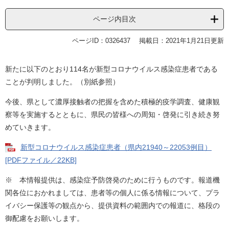
ページ内目次
ページID：0326437
掲載日：2021年1月21日更新
新たに以下のとおり114名が新型コロナウイルス感染症患者である
ことが判明しました。（別紙参照）
今後、県として濃厚接触者の把握を含めた積極的疫学調査、健康観
察等を実施するとともに、県民の皆様への周知・啓発に引き続き努
めていきます。
新型コロナウイルス感染症患者（県内21940～22053例目）
[PDFファイル／22KB]
※ 本情報提供は、感染症予防啓発のために行うものです。報道機
関各位におかれましては、患者等の個人に係る情報について、プラ
イバシー保護等の観点から、提供資料の範囲内での報道に、格段の
御配慮をお願いします。