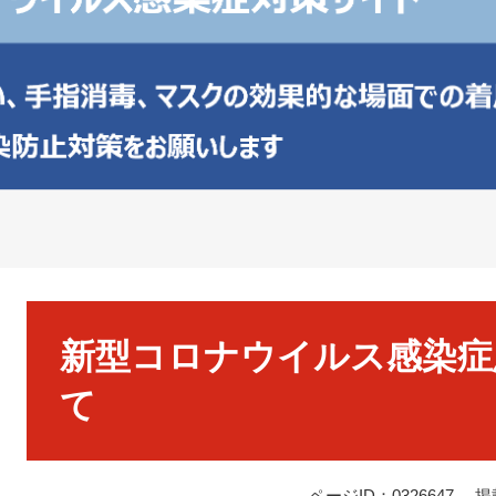
本
文
新型コロナウイルス感染症
て
ページID：0326647
掲