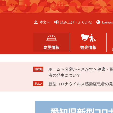
ペ
メ
ー
ニ
ジ
ュ
の
ー
本文へ
読み上げ・ふりがな
Langu
先
を
頭
飛
で
ば
す
し
防災情報
観光情報
。
て
本
文
ホーム
>
分類からさがす
>
健康・
へ
現在地
者の発生について
新型コロナウイルス感染症患者の発
足あと