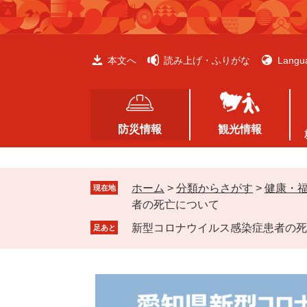
ペ
メ
ー
ニ
ジ
ュ
の
ー
本文へ
読み上げ・ふりがな
Langu
先
を
頭
飛
で
ば
す
し
防災情報
観光情報
。
て
本
文
ホーム
>
分類からさがす
>
健康・
へ
現在地
者の死亡について
新型コロナウイルス感染症患者の死
足あと