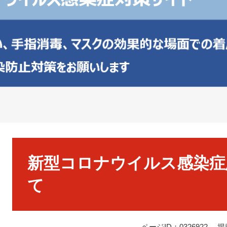
本
文
新型コロナウイルス感染症
て
ページID：0326922
掲