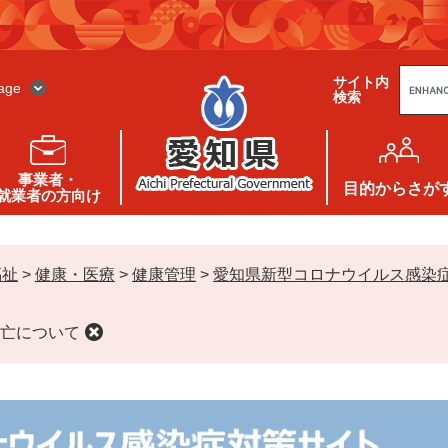
G
サイト内
o
age
検索
o
g
l
e
カ
ス
事業者・
タ
目的
からさが
就業者の方向け
ム
検
索
福祉
>
健康・医療
>
健康管理
>
愛知県新型コロナウイルス感染
亡について