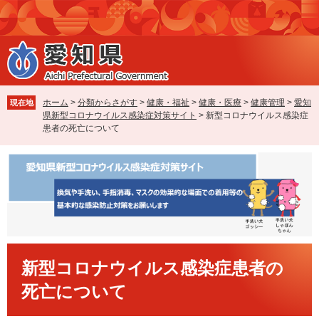
ペ
メ
ー
ニ
ジ
ュ
の
ー
先
を
頭
飛
で
ば
ホーム
>
分類からさがす
>
健康・福祉
>
健康・医療
>
健康管理
>
愛知
現在地
す
し
県新型コロナウイルス感染症対策サイト
>
新型コロナウイルス感染症
。
て
患者の死亡について
本
文
へ
本
新型コロナウイルス感染症患者の
文
死亡について