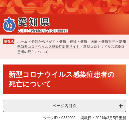
ペ
メ
ー
ニ
ジ
ュ
の
ー
先
を
頭
飛
で
ば
ホーム
>
分類からさがす
>
健康・福祉
>
健康・医療
>
健康管理
>
愛知
現在地
す
し
県新型コロナウイルス感染症対策サイト
>
新型コロナウイルス感染症
。
て
患者の死亡について
本
文
本
へ
新型コロナウイルス感染症患者の
文
死亡について
ページ内目次
ページID：0332902
掲載日：2021年3月5日更新