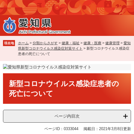
ペ
メ
ー
ニ
ジ
ュ
の
ー
先
を
頭
飛
で
ば
ホーム
>
分類からさがす
>
健康・福祉
>
健康・医療
>
健康管理
>
愛知
現在地
す
し
県新型コロナウイルス感染症対策サイト
>
新型コロナウイルス感染症
。
て
患者の死亡について
本
文
へ
本
新型コロナウイルス感染症患者の
文
死亡について
ページ内目次
ページID：0333044
掲載日：2021年3月8日更新