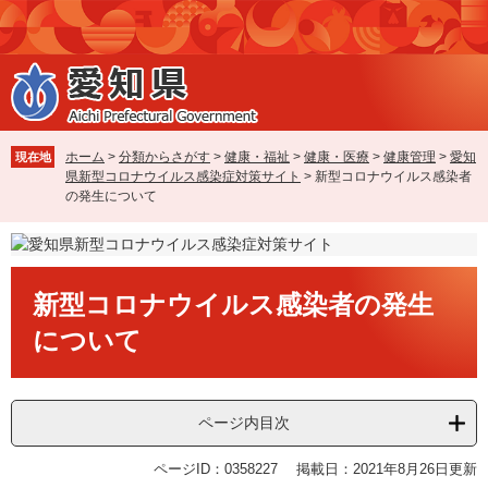
ペ
メ
ー
ニ
ジ
ュ
の
ー
先
を
頭
飛
で
ば
ホーム
>
分類からさがす
>
健康・福祉
>
健康・医療
>
健康管理
>
愛知
現在地
す
し
県新型コロナウイルス感染症対策サイト
>
新型コロナウイルス感染者
。
て
の発生について
本
文
へ
本
新型コロナウイルス感染者の発生
文
について
ページ内目次
ページID：0358227
掲載日：2021年8月26日更新