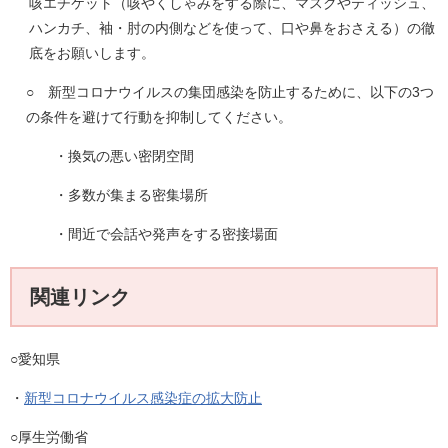
咳エチケット（咳やくしゃみをする際に、マスクやティッシュ、
ハンカチ、袖・肘の内側などを使って、口や鼻をおさえる）の徹
底をお願いします。
○ 新型コロナウイルスの集団感染を防止するために、以下の3つ
の条件を避けて行動を抑制してください。
・換気の悪い密閉空間
・多数が集まる密集場所
・間近で会話や発声をする密接場面
関連リンク
○愛知県
・
新型コロナウイルス感染症の拡大防止
○厚生労働省