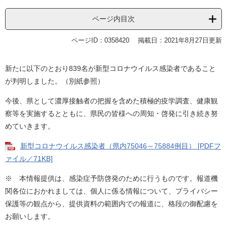
ページ内目次
ページID：0358420
掲載日：2021年8月27日更新
新たに以下のとおり839名が新型コロナウイルス感染者であること
が判明しました。（別紙参照）
今後、県として濃厚接触者の把握を含めた積極的疫学調査、健康観
察等を実施するとともに、県民の皆様への周知・啓発に引き続き努
めていきます。
新型コロナウイルス感染者（県内75046～75884例目） [PDFフ
ァイル／71KB]
※ 本情報提供は、感染症予防啓発のために行うものです。報道機
関各位におかれましては、個人に係る情報について、プライバシー
保護等の観点から、提供資料の範囲内での報道に、格段の御配慮を
お願いします。