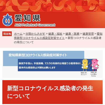
ペ
メ
ー
ニ
ジ
ュ
の
ー
先
を
頭
飛
で
ば
ホーム
>
分類からさがす
>
健康・福祉
>
健康・医療
>
健康管理
>
愛知
現在地
す
し
県新型コロナウイルス感染症対策サイト
>
新型コロナウイルス感染者
。
て
の発生について
本
文
へ
本
新型コロナウイルス感染者の発生
文
について