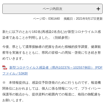
ページ内目次
ページID：0361440
掲載日：2021年9月17日更新
新たに以下のとおり182名(再感染2名含む)が新型コロナウイルス感
染者であることが判明しました。（別紙参照）
今後、県として濃厚接触者の把握を含めた積極的疫学調査、健康観
察等を実施するとともに、県民の皆様への周知・啓発に引き続き努
めていきます。
新型コロナウイルス感染者（県内102376～102557例目） [PDF
ファイル／53KB]
※ 本情報提供は、感染症予防啓発のために行うものです。報道機
関各位におかれましては、個人に係る情報について、プライバシー
保護等の観点から、提供資料の範囲内での報道に、格段の御配慮を
お願いします。