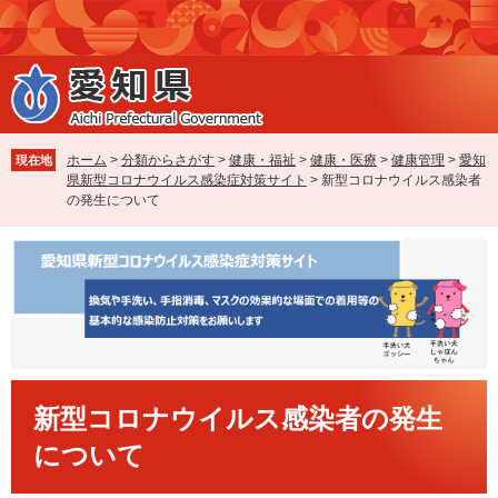
ペ
メ
ー
ニ
ジ
ュ
の
ー
先
を
頭
飛
で
ば
ホーム
>
分類からさがす
>
健康・福祉
>
健康・医療
>
健康管理
>
愛知
現在地
す
し
県新型コロナウイルス感染症対策サイト
>
新型コロナウイルス感染者
。
て
の発生について
本
文
へ
本
新型コロナウイルス感染者の発生
文
について