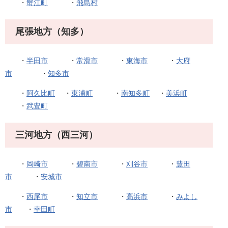
・
蟹江町
・
飛島村
尾張地方（知多）
・
半田市
・
常滑市
・
東海市
・
大府
市
・
知多市
・
阿久比町
・
東浦町
・
南知多町
・
美浜町
・
武豊町
三河地方（西三河）
・
岡崎市
・
碧南市
・
刈谷市
・
豊田
市
・
安城市
・
西尾市
・
知立市
・
高浜市
・
みよし
市
・
幸田町