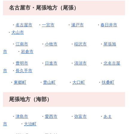
名古屋市・尾張地方（尾張）
・
名古屋市
・
一宮市
・
瀬戸市
・
春日井市
・
犬山市
・
江南市
・
小牧市
・
稲沢市
・
尾張旭
市
・
岩倉市
・
豊明市
・
日進市
・
清須市
・
北名古屋
市
・
長久手市
・
東郷町
・
豊山町
・
大口町
・
扶桑町
尾張地方（海部）
・
津島市
・
愛西市
・
弥富市
・
あま
市
・
大治町