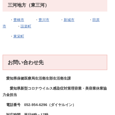
三河地方（東三河）
・
豊橋市
・
豊川市
・
新城市
・
田原
市
・
設楽町
・
東栄町
お問い合わせ先
愛知県保健医療局生活衛生部生活衛生課
愛知県新型コロナウイルス感染症対策理容業・美容業休業協
力金担当
電話番号 052-954-6296（ダイヤルイン）
対応時間 平日9時～17時