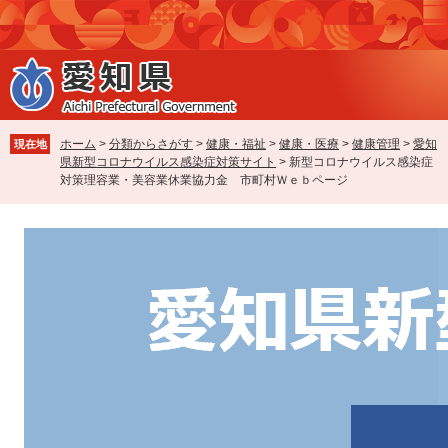
ペ
メ
ー
ニ
ジ
ュ
の
ー
先
を
頭
飛
で
ば
ホーム
>
分類からさがす
>
健康・福祉
>
健康・医療
>
健康管理
>
愛知
現在地
す
し
県新型コロナウイルス感染症対策サイト
>
新型コロナウイルス感染症
。
て
対策理容業・美容業休業協力金 市町村Ｗｅｂページ
本
文
へ