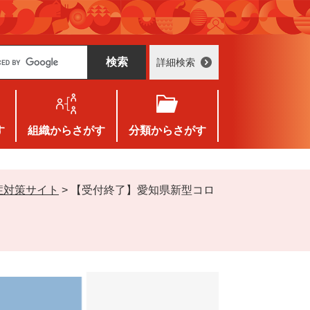
詳細検索
す
組織
からさがす
分類
からさがす
症対策サイト
>
【受付終了】愛知県新型コロ