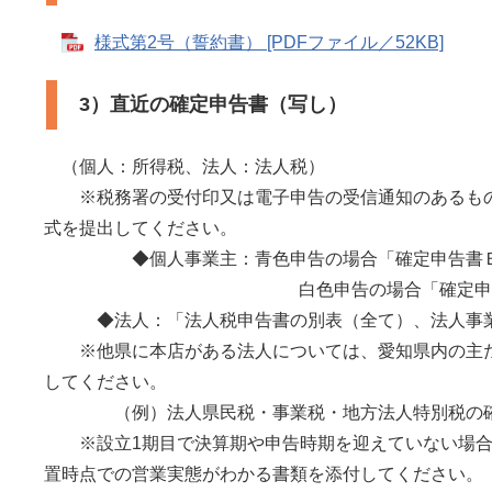
様式第2号（誓約書） [PDFファイル／52KB]
3）直近の確定申告書（写し）
（個人：所得税、法人：法人税）
※税務署の受付印又は電子申告の受信通知のあるもの
式を提出してください。
◆個人事業主：青色申告の場合「確定申告書Ｂ第
白色申告の場合「確定申告書Ｂ第一表
◆法人：「法人税申告書の別表（全て）、法人事
※他県に本店がある法人については、愛知県内の主た
してください。
（例）法人県民税・事業税・地方法人特別税の確
※設立1期目で決算期や申告時期を迎えていない場合
置時点での営業実態がわかる書類を添付してください。