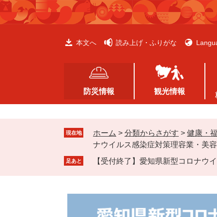
ペ
メ
ー
ニ
ジ
ュ
の
ー
本文へ
読み上げ・ふりがな
Langu
先
を
頭
飛
で
ば
す
し
防災情報
観光情報
。
て
本
文
ホーム
>
分類からさがす
>
健康・
へ
現在地
ナウイルス感染症対策理容業・美容
【受付終了】愛知県新型コロナウイ
足あと