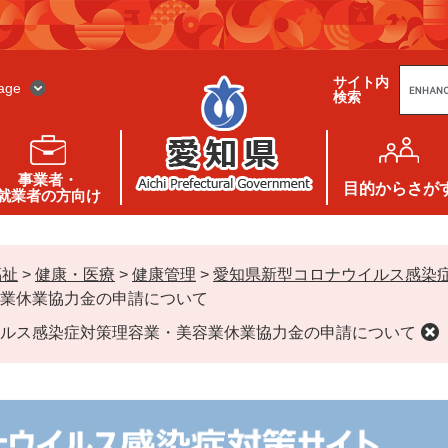
G
サイト内
o
age
検索
o
g
l
e
カ
ス
事業者・
タ
目的
からさが
就業者の方向け
ム
検
索
福祉
>
健康・医療
>
健康管理
>
愛知県新型コロナウイルス感染
業休業協力金の申請について
ルス感染症対策理容業・美容業休業協力金の申請について