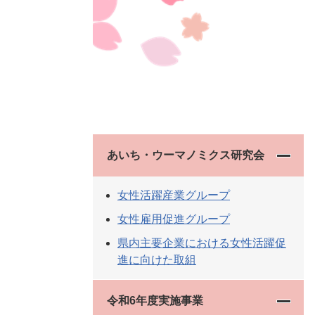
あいち・ウーマノミクス研究会
女性活躍産業グループ
女性雇用促進グループ
県内主要企業における女性活躍促
進に向けた取組
令和6年度実施事業