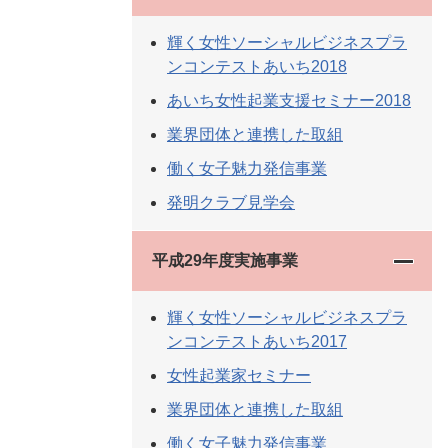
輝く女性ソーシャルビジネスプラ
ンコンテストあいち2018
あいち女性起業支援セミナー2018
業界団体と連携した取組
働く女子魅力発信事業
発明クラブ見学会
平成29年度実施事業
輝く女性ソーシャルビジネスプラ
ンコンテストあいち2017
女性起業家セミナー
業界団体と連携した取組
働く女子魅力発信事業