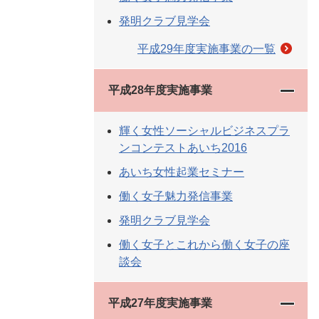
発明クラブ見学会
平成29年度実施事業の一覧
平成28年度実施事業
輝く女性ソーシャルビジネスプラ
ンコンテストあいち2016
あいち女性起業セミナー
働く女子魅力発信事業
発明クラブ見学会
働く女子とこれから働く女子の座
談会
平成27年度実施事業