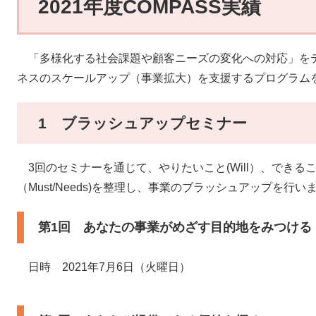
2021年度COMPASS実績
「多様化する社会課題や顧客ニーズの変化への対応」を
ネスのスケールアップ（事業拡大）を支援するプログラム
1 ブラッシュアップセミナー
3回のセミナーを通じて、やりたいこと(Will）、できるこ
（Must/Needs)を整理し、事業のブラッシュアップを行い
第1回 あなたの事業がめざす目的地をみつける
日時 2021年7月6日（火曜日）