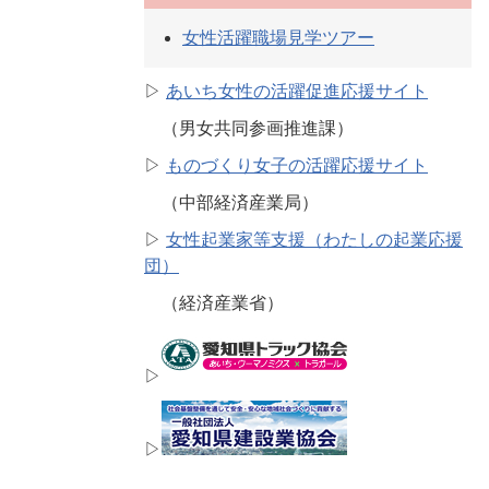
女性活躍職場見学ツアー
▷
あいち女性の活躍促進応援サイト
（男女共同参画推進課）
▷
ものづくり女子の活躍応援サイト
（中部経済産業局）
▷
女性起業家等支援（わたしの起業応援
団）
（経済産業省）
▷
▷