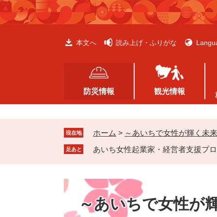
ペ
メ
ー
ニ
ジ
ュ
の
ー
本文へ
読み上げ・ふりがな
Langu
先
を
頭
飛
で
ば
す
し
防災情報
観光情報
。
て
本
文
ホーム
>
～あいちで女性が輝く未
へ
現在地
あいち女性起業家・経営者支援プログラ
足あと
～あいちで女性が