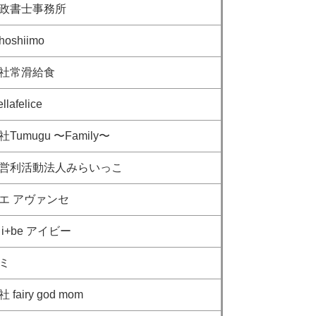
政書士事務所
hoshiimo
社常滑給食
llafelice​
Tumugu 〜Family〜
営利活動法人みらいっこ​
エ アヴァンセ
i+be アイビー
ミ
fairy god mom