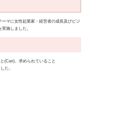
テーマに女性起業家・経営者の成長及びビジ
を実施しました。
と(Can)、求められていること
ました。