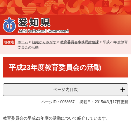
ペ
メ
ー
ニ
ジ
ュ
の
ー
先
を
頭
飛
で
ば
ホーム
>
組織からさがす
>
教育委員会事務局総務課
>
平成23年度教育
現在地
す
し
委員会の活動
。
て
本
本
文
平成23年度教育委員会の活動
文
へ
ページ内目次
ページID：0058667
掲載日：2015年3月17日更新
教育委員会の平成23年度の活動について紹介しています。