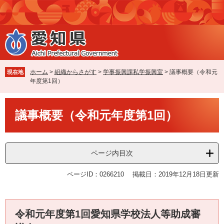
ペ
メ
ー
ニ
ジ
ュ
の
ー
先
を
頭
飛
で
ば
ホーム
>
組織からさがす
>
学事振興課私学振興室
>
議事概要（令和元
現在地
す
し
年度第1回）
。
て
本
本
文
議事概要（令和元年度第1回）
文
へ
ページ内目次
ページID：0266210
掲載日：2019年12月18日更新
令和元年度第1回愛知県学校法人等助成審