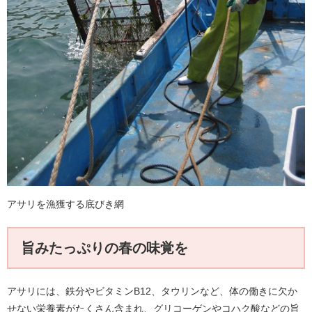
アサリを漁獲する底びき網
旨みたっぷりの春の味覚を
アサリには、鉄分やビタミンB12、タウリンなど、体の働きに欠か
せない栄養素がたくさん含まれ、グリコーゲンやコハク酸などの旨