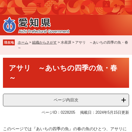
ペ
メ
ー
ニ
ジ
ュ
の
ー
先
を
頭
飛
で
ば
ホーム
>
組織からさがす
>
水産課
>
アサリ ～あいちの四季の魚・春
現在地
す
し
～
。
て
本
本
文
アサリ ～あいちの四季の魚・春
文
へ
～
ページ内目次
ページID：0228205
掲載日：2024年5月15日更新
このページでは『あいちの四季の魚』の春の魚のひとつ、アサリに