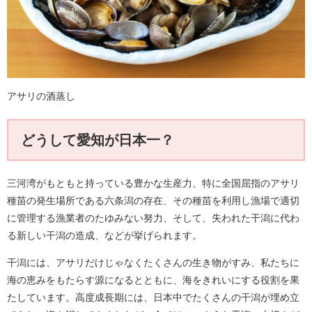
アサリの酒蒸し
どうして愛知が日本一？
三河湾がもともと持っている豊かな生産力、特に全国屈指のアサリ
種苗の発生場所である六条潟の存在、その種苗を利用し漁場で適切
に管理する漁業者のたゆみない努力、そして、失われた干潟に代わ
る新しい干潟の造成、などが挙げられます。
干潟には、アサリだけじゃなくたくさんの生き物がすみ、私たちに
海の恵みをもたらす源になるとともに、海をきれいにする役割を果
たしています。高度成長期には、日本中でたくさんの干潟が埋め立