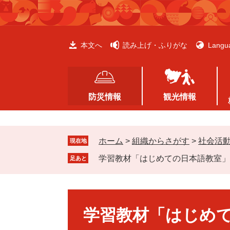
ペ
メ
ー
ニ
ジ
ュ
の
ー
本文へ
読み上げ・ふりがな
Langu
先
を
頭
飛
で
ば
す
し
防災情報
観光情報
。
て
本
文
ホーム
>
組織からさがす
>
社会活
へ
現在地
学習教材「はじめての日本語教室」
足あと
本
文
学習教材「はじめ