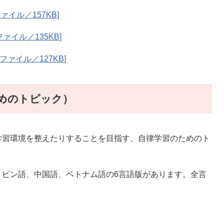
ァイル／157KB]
ァイル／135KB]
ファイル／127KB]
めのトピック）
習環境を整えたりすることを目指す、自律学習のためのト
ピン語、中国語、ベトナム語の6言語版があります。全言