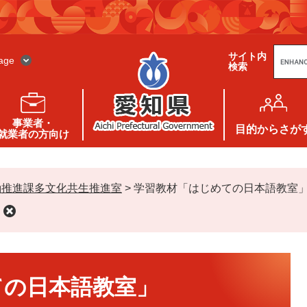
G
サイト内
o
age
検索
o
g
l
e
カ
ス
事業者・
タ
目的
からさが
就業者の方向け
ム
検
索
動推進課多文化共生推進室
>
学習教材「はじめての日本語教室
ての日本語教室」