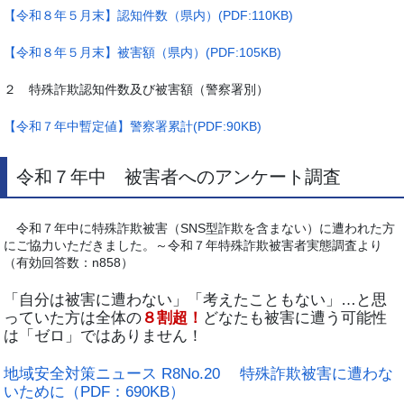
【令和８年５月末】認知件数（県内）(PDF:110KB)
【令和８年５月末】被害額（県内）(PDF:105KB)
２ 特殊詐欺認知件数及び被害額（警察署別）
【令和７年中暫定値】警察署累計(PDF:90KB)
令和７年中 被害者へのアンケート調査
令和７年中に特殊詐欺被害（SNS型詐欺を含まない）に遭われた方
にご協力いただきました。～令和７年特殊詐欺被害者実態調査より
（有効回答数：n858）
「自分は被害に遭わない」「考えたこともない」…と思
っていた方は全体の
８割超！
どなたも被害に遭う可能性
は「ゼロ」ではありません！
地域安全対策ニュース R8No.20 特殊詐欺被害に遭わな
いために（PDF：690KB）