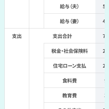
給与（夫）
54
給与（妻）
40
支出
支出合計
77
税金・社会保険料
21
住宅ローン支払
20
食料費
9
教育費
3