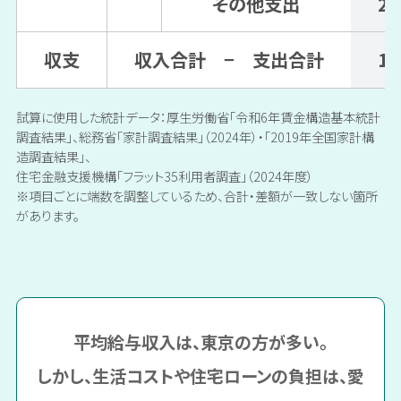
その他支出
22
収支
収入合計 − 支出合計
17
試算に使用した統計データ：厚生労働省「令和6年賃金構造基本統計
調査結果」、総務省「家計調査結果」（2024年）・「2019年全国家計構
造調査結果」、
住宅金融支援機構「フラット35利用者調査」（2024年度）
※項目ごとに端数を調整しているため、合計・差額が一致しない箇所
があります。
平均給与収入は、東京の方が多い。
しかし、生活コストや住宅ローンの負担は、愛