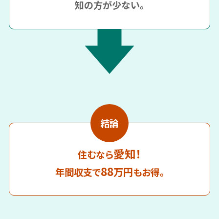
知の方が少ない。
結論
愛知！
住むなら
88
万円
年間収支で
もお得。