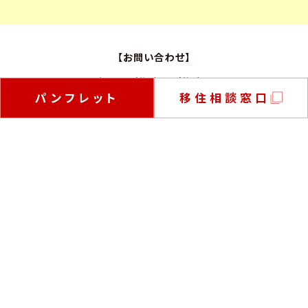
【お問い合わせ】
愛知県 総務局 総務部
パンフレット
移住相談窓口
市町村課 地域振興室
市町村行政支援グループ
市町村課のページを見る
〒460-8501 名古屋市中区三の丸3-1-2
TEL：
052-954-6066
FAX：052-954-6981