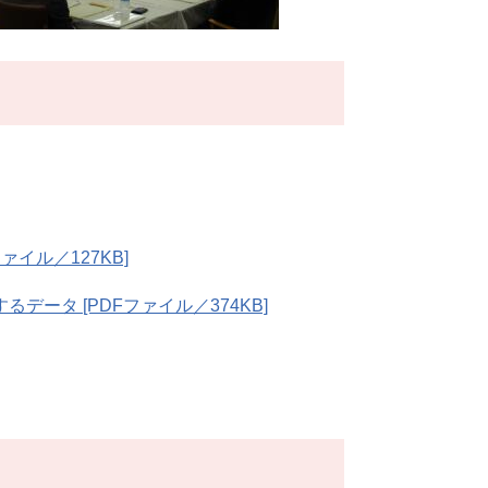
ァイル／127KB]
ータ​ [PDFファイル／374KB]