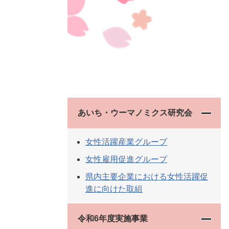
あいち・ウーマノミクス研究会
女性活躍産業グループ
女性雇用促進グループ
県内主要企業における女性活躍促
進に向けた取組
令和6年度実施事業