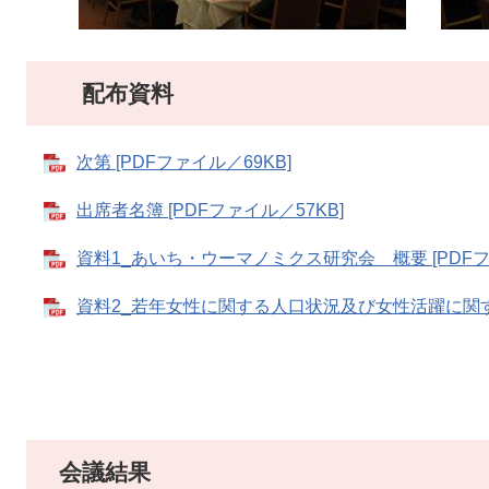
配布資料
次第 [PDFファイル／69KB]
出席者名簿 [PDFファイル／57KB]
資料1_あいち・ウーマノミクス研究会 概要​​ [PDFフ
資料2_若年女性に関する人口状況及び女性活躍に関するデ
会議結果