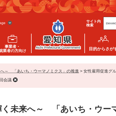
G
サイト内
o
age
検索
o
g
l
e
カ
ス
事業者・
タ
目的
からさが
就業者の方向け
ム
検
索
来へ～ 「あいち・ウーマノミクス」の推進
>
女性雇用促進グル
1回会議
輝く未来へ～ 「あいち・ウー