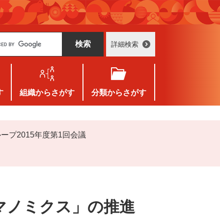
詳細検索
す
組織
からさがす
分類
からさがす
ープ2015年度第1回会議
マノミクス」の推進