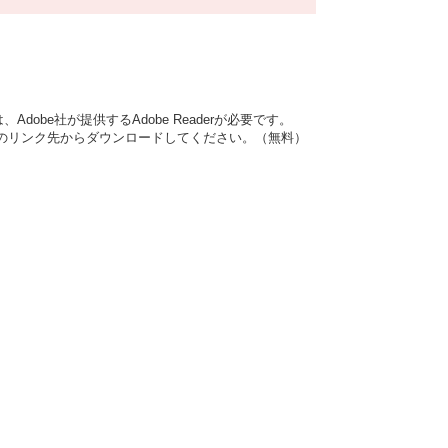
dobe社が提供するAdobe Readerが必要です。
バナーのリンク先からダウンロードしてください。（無料）