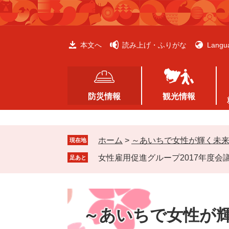
ペ
メ
ー
ニ
ジ
ュ
の
ー
本文へ
読み上げ・ふりがな
Langu
先
を
頭
飛
で
ば
す
し
防災情報
観光情報
。
て
本
文
ホーム
>
～あいちで女性が輝く未
へ
現在地
女性雇用促進グループ2017年度会
足あと
～あいちで女性が