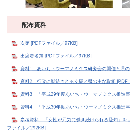
配布資料
次第 [PDFファイル／97KB]
出席者名簿 [PDFファイル／97KB]
資料1 あいち・ウーマノミクス研究会の開催と県の取組​
資料2 行政に期待される支援と県の主な取組​ [PDFフ
資料3 「平成29年度あいち・ウーマノミクス推進事業」
資料4 「平成30年度あいち・ウーマノミクス推進事業」
参考資料 「女性が元気に働き続けられる愛知」を目
ファイル／292KB]