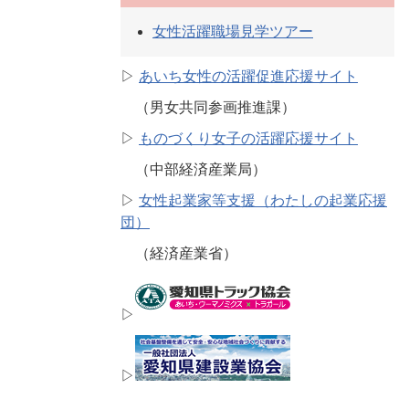
女性活躍職場見学ツアー
▷
あいち女性の活躍促進応援サイト
（男女共同参画推進課）
▷
ものづくり女子の活躍応援サイト
（中部経済産業局）
▷
女性起業家等支援（わたしの起業応援
団）
（経済産業省）
▷
▷