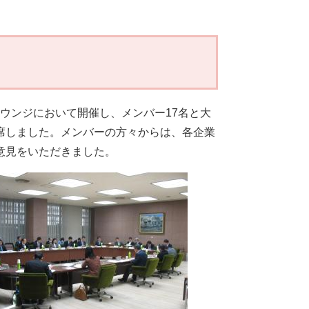
ラウンジにおいて開催し、メンバー17名と大
席しました。メンバーの方々からは、各企業
意見をいただきました。