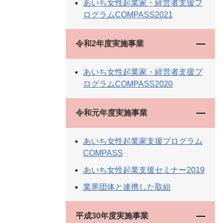
あいち女性起業家・経営者支援プ
ログラムCOMPASS2021
令和2年度実施事業
あいち女性起業家・経営者支援プ
ログラムCOMPASS2020
令和元年度実施事業
あいち女性起業家支援プログラム
COMPASS
あいち女性起業支援セミナー2019
業界団体と連携した取組
平成30年度実施事業