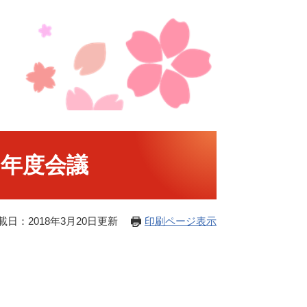
7年度会議
載日：2018年3月20日更新
印刷ページ表示