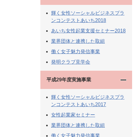
輝く女性ソーシャルビジネスプラ
ンコンテストあいち2018
あいち女性起業支援セミナー2018
業界団体と連携した取組
働く女子魅力発信事業
発明クラブ見学会
平成29年度実施事業
輝く女性ソーシャルビジネスプラ
ンコンテストあいち2017
女性起業家セミナー
業界団体と連携した取組
働く女子魅力発信事業