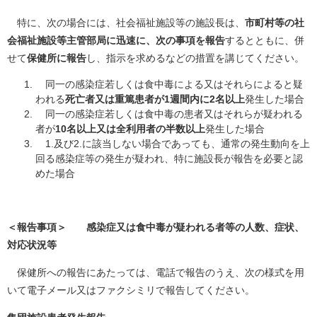
特に、次の場合には、社会福祉施設等の施設長は、
市町村等の社
会福祉施設等主管部局に迅速に、次の事項を報告
するとともに、併
せて
保健所に報告
し、指示を求めるなどの措置を講じてください。
同一の感染症若しくは食中毒による又はそれらによると疑
われる
死亡者又は重篤患者が1週間内に2名以上
発生した場合
同一の感染症若しくは食中毒の患者又はそれらが疑われる
者が
10名以上又は全利用者の半数以上
発生した場合
1.及び2.に該当しない場合であっても、通常の発生動向を上
回る感染症等の発生が疑われ、特に施設長が報告を必要と認
めた場合
＜報告事項＞ 感染症又は食中毒が疑われる者等の人数、症状、
対応状況等
保健所への報告にあたっては、電話で報告のうえ、次の様式を用
いて電子メール又はファクシミリで報告してください。