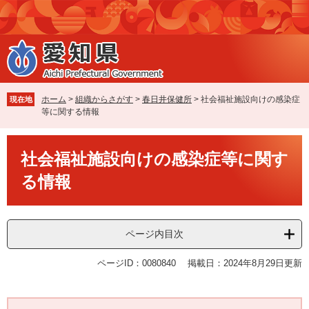
ペ
メ
ー
ニ
ジ
ュ
の
ー
先
を
頭
飛
で
ば
ホーム
>
組織からさがす
>
春日井保健所
>
社会福祉施設向けの感染症
現在地
す
し
等に関する情報
。
て
本
本
文
社会福祉施設向けの感染症等に関す
文
へ
る情報
ページ内目次
ページID：0080840
掲載日：2024年8月29日更新