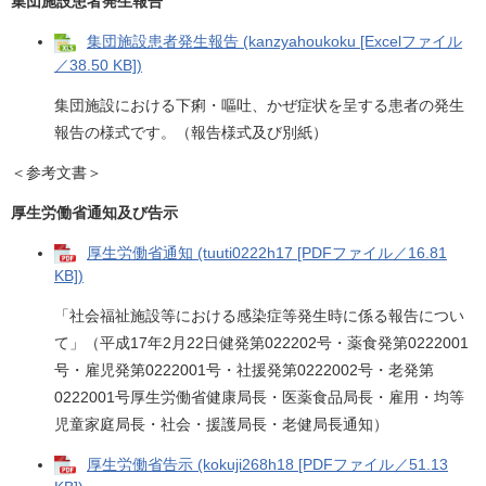
集団施設患者発生報告
集団施設患者発生報告 (kanzyahoukoku [Excelファイル
／38.50 KB])
集団施設における下痢・嘔吐、かぜ症状を呈する患者の発生
報告の様式です。（報告様式及び別紙）
＜参考文書＞
厚生労働省通知及び告示
厚生労働省通知 (tuuti0222h17 [PDFファイル／16.81
KB])
「社会福祉施設等における感染症等発生時に係る報告につい
て」（平成17年2月22日健発第022202号・薬食発第0222001
号・雇児発第0222001号・社援発第0222002号・老発第
0222001号厚生労働省健康局長・医薬食品局長・雇用・均等
児童家庭局長・社会・援護局長・老健局長通知）
厚生労働省告示 (kokuji268h18 [PDFファイル／51.13