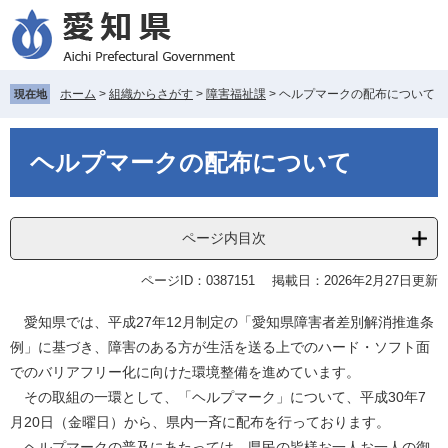
ペ
メ
ー
ニ
ジ
ュ
の
ー
先
を
ホーム
>
組織からさがす
>
障害福祉課
>
ヘルプマークの配布について
現在地
頭
飛
で
ば
本
す
し
ヘルプマークの配布について
文
。
て
本
文
ページ内目次
へ
ページID：0387151
掲載日：2026年2月27日更新
愛知県では、平成27年12月制定の「愛知県障害者差別解消推進条
例」に基づき、障害のある方が生活を送る上でのハード・ソフト面
でのバリアフリー化に向けた環境整備を進めています。
その取組の一環として、「ヘルプマーク」について、平成30年7
月20日（金曜日）から、県内一斉に配布を行っております。
ヘルプマークの普及にあたっては、県民の皆様お一人お一人の御