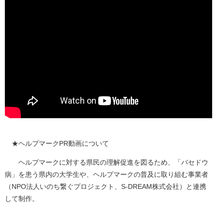
★ヘルプマークPR動画について
ヘルプマークに対する県民の理解促進を図るため、「バセドウ
病」を患う県内の大学生や、ヘルプマークの普及に取り組む事業者
（NPO法人いのち繋ぐプロジェクト、S-DREAM株式会社）と連携
して制作。