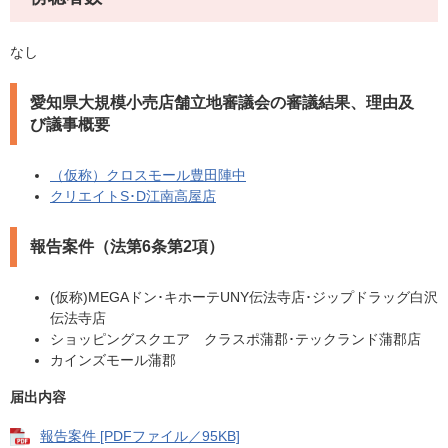
なし
愛知県大規模小売店舗立地審議会の審議結果、理由及
び議事概要
（仮称）クロスモール豊田陣中
クリエイトS･D江南高屋店
報告案件（法第6条第2項）
(仮称)MEGAドン･キホーテUNY伝法寺店･ジップドラッグ白沢
伝法寺店
ショッピングスクエア クラスポ蒲郡･テックランド蒲郡店
カインズモール蒲郡
届出内容
報告案件 [PDFファイル／95KB]