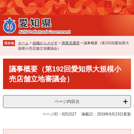
ペ
メ
ー
ニ
ジ
ュ
の
ー
先
を
頭
飛
で
ば
ホーム
>
組織からさがす
>
商業流通課
>
議事概要（第192回愛知県大
現在地
す
し
規模小売店舗立地審議会）
。
て
本
本
文
議事概要（第192回愛知県大規模小
文
へ
売店舗立地審議会）
ページ内目次
ページID：0251527
掲載日：2019年8月23日更新