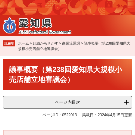
ペ
メ
ー
ニ
ジ
ュ
の
ー
先
を
頭
飛
で
ば
ホーム
>
組織からさがす
>
商業流通課
>
議事概要（第238回愛知県大
現在地
す
し
規模小売店舗立地審議会）
。
て
本
本
文
議事概要（第238回愛知県大規模小
文
へ
売店舗立地審議会）
ページ内目次
ページID：0522013
掲載日：2024年4月15日更新