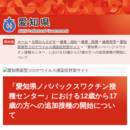
ペ
メ
ー
ニ
ジ
ュ
の
ー
先
を
頭
飛
で
ば
ホーム
>
分類からさがす
>
健康・福祉
>
健康・医療
>
健康管理
>
愛知
現在地
す
し
県新型コロナウイルス感染症対策サイト
>
「愛知県ノババックスワク
。
て
チン接種センター」における12歳から17歳の方への追加接種の開始に
本
ついて
文
へ
本
「愛知県ノババックスワクチン接
文
種センター」における12歳から17
歳の方への追加接種の開始につい
て