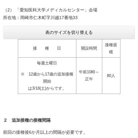
（2） 「愛知医科大学メディカルセンター」会場
所在地：岡崎市仁木町字川越17番地33
表のサイズを切り替える
接種規
接 種 日
開設時間
模
毎週土曜日
午前10時～
※ 12歳から17歳の追加接種
80人
正午
開始
は3/18(土)からです。
２ 追加接種の接種間隔
前回の接種後6か月以上の間隔が必要です。