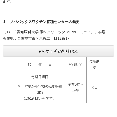
ます。
１ ノババックスワクチン接種センターの概要
（1） 「愛知医科大学 眼科クリニック MiRAI（ミライ）」会場
所在地：名古屋市東区東桜二丁目12番1号
表のサイズを切り替える
接種規
接 種 日
開設時間
模
毎週日曜日
午前9時～
※ 12歳から17歳の追加接種
90人
正午
開始
は3/19(日)からです。