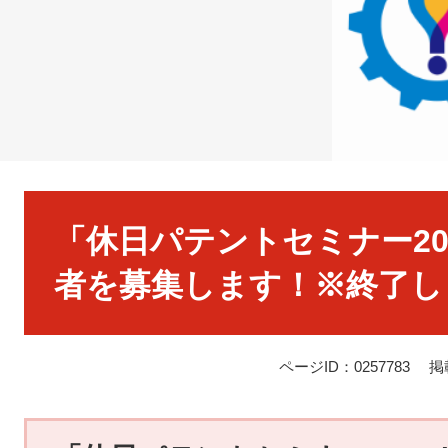
本
文
「休日パテントセミナー201
者を募集します！※終了し
ページID：0257783
掲