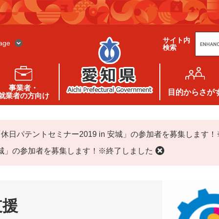
G
サイト内
o
age
検索
o
g
l
e
カ
ス
事業者・
タ
目的
からさが
就業者の方向け
ム
検
索
「休日パテントセミナー2019 in 安城」の参加者を募集します
n 安城」の参加者を募集します！※終了しました
支援