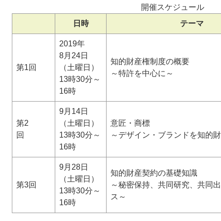
開催スケジュール
日時
テーマ
2019年
8月24日
知的財産権制度の概要
第1回
（土曜日）
～特許を中心に～
13時30分～
16時
9月14日
第2
（土曜日）
意匠・商標
回
13時30分～
～デザイン・ブランドを知的財
16時
9月28日
知的財産契約の基礎知識
（土曜日）
第3回
～秘密保持、共同研究、共同出
13時30分～
ス～
16時