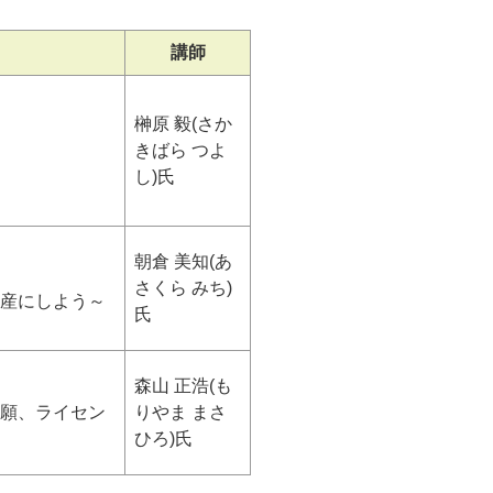
講師
榊原 毅(さか
きばら つよ
し)氏
朝倉 美知(あ
さくら みち)
産にしよう～
氏
森山 正浩(も
願、ライセン
りやま まさ
ひろ)氏