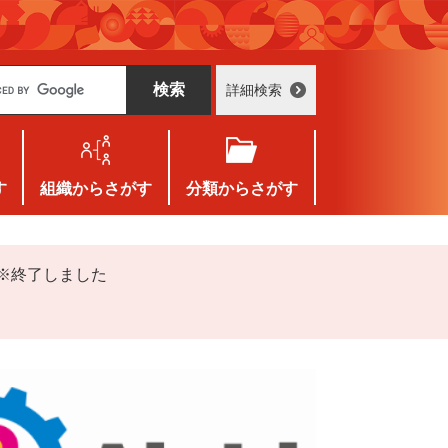
詳細検索
す
組織
からさがす
分類
からさがす
！※終了しました