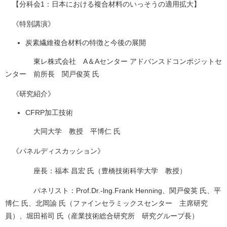
【分科会1：日本における複合材料のいっそうの適用拡大】
《特別講演》
炭素繊維複合材料の特徴と今後の展開
東レ株式会社 A＆Aセンター アドバンスドコンポジットセ
ンター 前所長 関戸俊英 氏
《研究紹介》
CFRP加工技術
大同大学 教授 平博仁 氏
《パネルディスカッション》
座長：福本 昌宏 氏（豊橋技術科学大学 教授）
パネリスト：Prof.Dr.-lng.Frank Henning、関戸俊英 氏、平
博仁 氏、北岡諭 氏（ファインセラミックスセンター 主席研究
員）、堀田裕司 氏（産業技術総合研究所 研究グループ長）