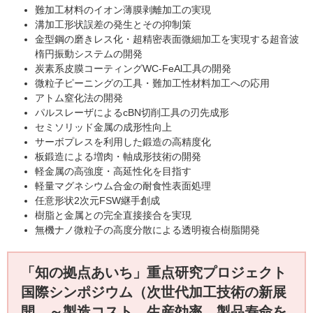
難加工材料のイオン薄膜剥離加工の実現
溝加工形状誤差の発生とその抑制策
金型鋼の磨きレス化・超精密表面微細加工を実現する超音波
楕円振動システムの開発
炭素系皮膜コーティングWC-FeAl工具の開発
微粒子ピーニングの工具・難加工性材料加工への応用
アトム窒化法の開発
パルスレーザによるcBN切削工具の刃先成形
セミソリッド金属の成形性向上
サーボプレスを利用した鍛造の高精度化
板鍛造による増肉・軸成形技術の開発
軽金属の高強度・高延性化を目指す
軽量マグネシウム合金の耐食性表面処理
任意形状2次元FSW継手創成
樹脂と金属との完全直接接合を実現
無機ナノ微粒子の高度分散による透明複合樹脂開発
「知の拠点あいち」重点研究プロジェクト
国際シンポジウム（次世代加工技術の新展
開 ～製造コスト、生産効率、製品寿命を