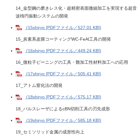
14_金型鋼の磨きレス化・超精密表面微細加工を実現する超音
波楕円振動システムの開発
(15shiryo [PDFファイル／527.01 KB])
15_炭素系皮膜コーティングWC-FeAl工具の開発
(16shiryo [PDFファイル／449.24 KB])
16_微粒子ピーニングの工具・難加工性材料加工への応用
(17shiryo [PDFファイル／505.41 KB])
17_アトム窒化法の開発
(18shiryo [PDFファイル／575.17 KB])
18_パルスレーザによるcBN切削工具の刃先成形
(19shiryo [PDFファイル／585.18 KB])
19_セミソリッド金属の成形性向上