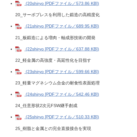
(20shiryo [PDFファイル／573.86 KB])
20_サーボプレスを利用した鍛造の高精度化
(21shiryo [PDFファイル／689.95 KB])
21_板鍛造による増肉・軸成形技術の開発
(22shiryo [PDFファイル／637.88 KB])
22_軽金属の高強度・高延性化を目指す
(23shiryo [PDFファイル／599.66 KB])
23_軽量マグネシウム合金の耐食性表面処理
(24shiryo [PDFファイル／542.46 KB])
24_任意形状2次元FSW継手創成
(25shiryo [PDFファイル／510.33 KB])
25_樹脂と金属との完全直接接合を実現