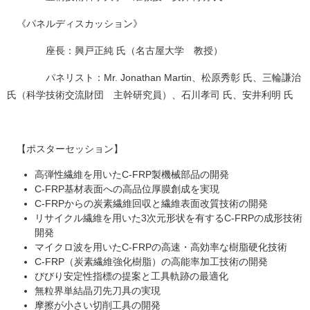
《パネルディスカッション》
座長：興戸正純 氏（名古屋大学 教授）
パネリスト：Mr. Jonathan Martin、松原秀彰 氏、三輪謙治
氏（科学技術交流財団 主幹研究員）、石川孝司 氏、安井利明 氏
【ポスターセッション】
高弾性繊維を用いたC-FRP製機械部品の開発
C-FRP基材表面への高品位厚膜創成を実現
C-FRPからの炭素繊維回収と繊維表面改質技術の開発
リサイクル繊維を用いた3次元形状を有するC-FRPの成形技術
開発
マイクロ波を用いたC-FRPの高速・高効率な樹脂硬化技術
C-FRP（炭素繊維強化樹脂）の高能率加工技術の開発
びびり安定性指標の提案と工具軌跡の最適化
無粒界単結晶刃先刀具の実現
摩擦が小さい切削工具の開発