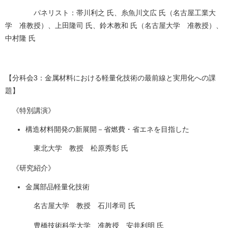
パネリスト：帯川利之 氏、糸魚川文広 氏（名古屋工業大
学 准教授）、上田隆司 氏、鈴木教和 氏（名古屋大学 准教授）、
中村隆 氏
【分科会3：金属材料における軽量化技術の最前線と実用化への課
題】
《特別講演》
構造材料開発の新展開－省燃費・省エネを目指した
東北大学 教授 松原秀彰 氏
《研究紹介》
金属部品軽量化技術
名古屋大学 教授 石川孝司 氏
豊橋技術科学大学 准教授 安井利明 氏