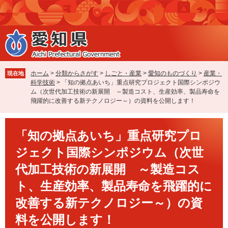
ペ
メ
ー
ニ
ジ
ュ
の
ー
先
を
頭
飛
で
ば
ホーム
>
分類からさがす
>
しごと・産業
>
愛知のものづくり
>
産業・
現在地
す
し
科学技術
>
「知の拠点あいち」重点研究プロジェクト国際シンポジウ
。
て
ム（次世代加工技術の新展開 ～製造コスト、生産効率、製品寿命を
本
飛躍的に改善する新テクノロジー～）の資料を公開します！
文
へ
本
「知の拠点あいち」重点研究プロ
文
ジェクト国際シンポジウム（次世
代加工技術の新展開 ～製造コス
ト、生産効率、製品寿命を飛躍的に
改善する新テクノロジー～）の資
料を公開します！