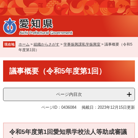
ペ
メ
ー
ニ
ジ
ュ
の
ー
先
を
頭
飛
で
ば
ホーム
>
組織からさがす
>
学事振興課私学振興室
>
議事概要（令和5
現在地
す
し
年度第1回）
。
て
本
本
文
議事概要（令和5年度第1回）
文
へ
ページ内目次
ページID：0436084
掲載日：2023年12月15日更新
令和5年度第1回愛知県学校法人等助成審議