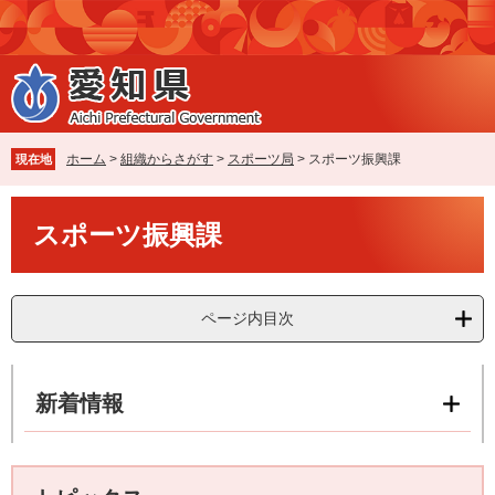
ペ
メ
ー
ニ
ジ
ュ
の
ー
先
を
頭
飛
で
ば
ホーム
>
組織からさがす
>
スポーツ局
>
スポーツ振興課
現在地
す
し
。
て
本
本
スポーツ振興課
文
文
へ
ページ内目次
新着情報