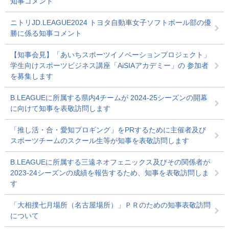
知事コメント
ニトリJD.LEAGUE2024 トヨタ自動車女子ソフトボール部の優
勝に係る知事コメント
【知事会見】「あいちスポーツイノベーションプロジェクト」
学生向けスポーツビジネス講座「AiSIAアカデミー」の 参加者
を募集します
B.LEAGUEに所属する県内4チームが 2024-25シーズンの開幕
に向けて知事を表敬訪問します
「推し活・合・愛知プロギング」をPRするために主催者及び
スポーツチームのスクール生等が知事を表敬訪問します
B.LEAGUEに所属する三遠ネオフェニックス及びその関係者が
2023-24シーズンの成績を報告するため、知事を表敬訪問しま
す
「大相撲七月場所（名古屋場所）」ＰＲのための知事表敬訪問
について