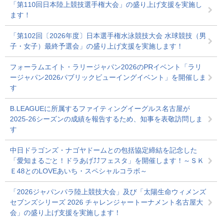
「第110回日本陸上競技選手権大会」の盛り上げ支援を実施し
ます！
「第102回〔2026年度〕日本選手権水泳競技大会 水球競技（男
子・女子）最終予選会」の盛り上げ支援を実施します！
フォーラムエイト・ラリージャパン2026のPRイベント「ラリ
ージャパン2026パブリックビューイングイベント」を開催しま
す
B.LEAGUEに所属するファイティングイーグルス名古屋が
2025-26シーズンの成績を報告するため、知事を表敬訪問しま
す
中日ドラゴンズ・ナゴヤドームとの包括協定締結を記念した
「愛知まるごと！ドラあげ⤴⤴フェスタ」を開催します！～ＳＫ
Ｅ48とのLOVEあいち・スペシャルコラボ～
「2026ジャパンパラ陸上競技大会」及び「太陽生命ウィメンズ
セブンズシリーズ 2026 チャレンジャートーナメント名古屋大
会」の盛り上げ支援を実施します！