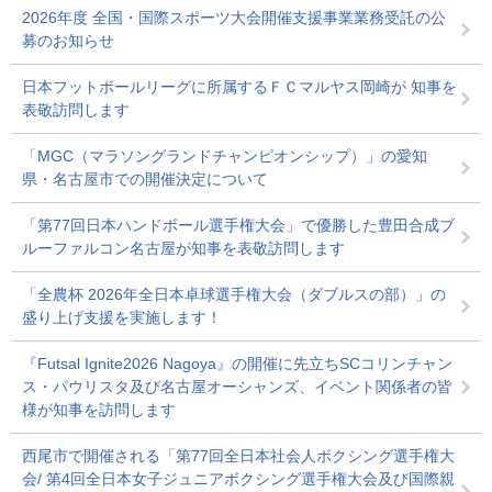
2026年度 全国・国際スポーツ大会開催支援事業業務受託の公
募のお知らせ
日本フットボールリーグに所属するＦＣマルヤス岡崎が 知事を
表敬訪問します
「MGC（マラソングランドチャンピオンシップ）」の愛知
県・名古屋市での開催決定について
「第77回日本ハンドボール選手権大会」で優勝した豊田合成ブ
ルーファルコン名古屋が知事を表敬訪問します
「全農杯 2026年全日本卓球選手権大会（ダブルスの部）」の
盛り上げ支援を実施します！
『Futsal Ignite2026 Nagoya』の開催に先立ちSCコリンチャン
ス・パウリスタ及び名古屋オーシャンズ、イベント関係者の皆
様が知事を訪問します
西尾市で開催される「第77回全日本社会人ボクシング選手権大
会/ 第4回全日本女子ジュニアボクシング選手権大会及び国際親