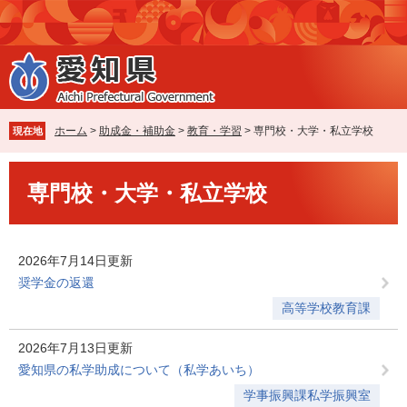
ペ
メ
ー
ニ
ジ
ュ
の
ー
先
を
頭
飛
で
ば
ホーム
>
助成金・補助金
>
教育・学習
>
専門校・大学・私立学校
現在地
す
し
。
て
本
本
専門校・大学・私立学校
文
文
へ
2026年7月14日更新
奨学金の返還
高等学校教育課
2026年7月13日更新
愛知県の私学助成について（私学あいち）
学事振興課私学振興室