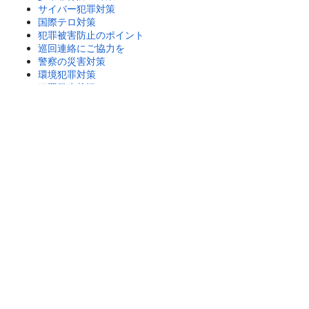
サイバー犯罪対策
国際テロ対策
犯罪被害防止のポイント
巡回連絡にご協力を
警察の災害対策
環境犯罪対策
犯罪発生状況
統計情報
防犯活動専門チーム「のぞみ」
捜査にご協力を！
地域安全対策ニュース
暴走族対策～STOP暴走族～
防犯活動レポート
悪質商法
列車内のちかん防止対策
組織犯罪対策
１１０番
市区町村から探す
地図から探す