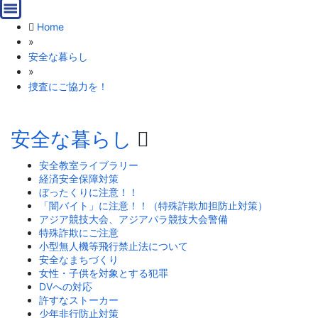
Home
»
安全な暮らし
»
捜査にご協力を！
安全な暮らし
安全教室ライブラリー
経済安全保障対策
ぼったくりに注意！！
「闇バイト」に注意！！（特殊詐欺加担防止対策）
アジア競技大会、アジアパラ競技大会警備
特殊詐欺にご注意
小型無人機等飛行禁止法について
安全なまちづくり
女性・子供を対象とする犯罪
DVへの対応
許すなストーカー
少年非行防止対策