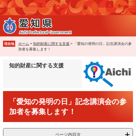
ペ
メ
ー
ニ
ジ
ュ
の
ー
先
を
頭
飛
で
ば
ホーム
>
知的財産に関する支援
>
「愛知の発明の日」記念講演会の参
現在地
す
し
加者を募集します！
。
て
本
知的財産に関する支援
文
へ
本
「愛知の発明の日」記念講演会の参
文
加者を募集します！
ページ内目次