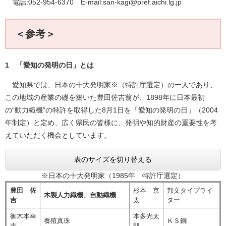
電話:052-954-6370 E-mail:
san-kagi@pref.aichi.lg.jp
＜参考＞
1 「愛知の発明の日」とは
愛知県では、日本の十大発明家※（特許庁選定）の一人であり、
この地域の産業の礎を築いた豊田佐吉翁が、1898年に日本最初
の“動力織機”の特許を取得した8月1日を「愛知の発明の日」（2004
年制定）と定め、広く県民の皆様に、発明や知的財産の重要性を考
えていただく機会としています。
表のサイズを切り替える
※日本の十大発明家（1985年 特許庁選定）
豊田 佐
杉本 京
邦文タイプライ
木製人力織機、自動織機
吉
太
ター
御木本幸
本多光太
養殖真珠
ＫＳ鋼
吉
郎