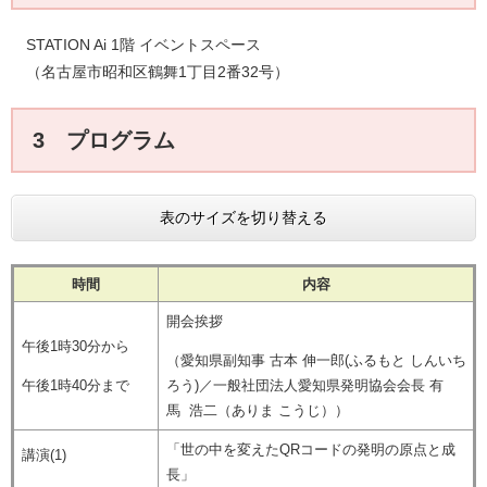
STATION Ai 1階 イベントスペース
（名古屋市昭和区鶴舞1丁目2番32号）​
3 プログラム
表のサイズを切り替える
時間
内容
開会挨拶
午後1時30分から
（愛知県副知事 古本 伸一郎(ふるもと しんいち
午後1時40分まで
ろう)／一般社団法人愛知県発明協会会長 有
馬 浩二（ありま こうじ））
「世の中を変えたQRコードの発明の原点と成
講演(1)
長」​