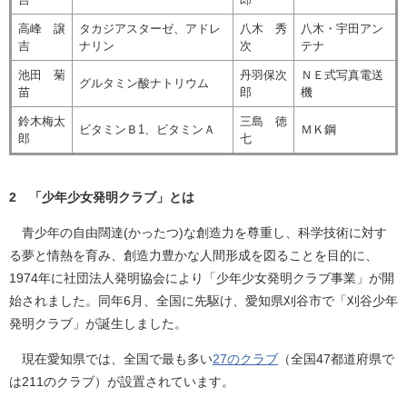
高峰 譲
タカジアスターゼ、アドレ
八木 秀
八木・宇田アン
吉
ナリン
次
テナ
池田 菊
丹羽保次
ＮＥ式写真電送
グルタミン酸ナトリウム
苗
郎
機
鈴木梅太
三島 徳
ビタミンＢ1、ビタミンＡ
ＭＫ鋼
郎
七
2 「少年少女発明クラブ」とは
青少年の自由闊達(かったつ)な創造力を尊重し、科学技術に対す
る夢と情熱を育み、創造力豊かな人間形成を図ることを目的に、
1974年に社団法人発明協会により「少年少女発明クラブ事業」が開
始されました。同年6月、全国に先駆け、愛知県刈谷市で「刈谷少年
発明クラブ」が誕生しました。
現在愛知県では、全国で最も多い
27のクラブ
（全国47都道府県で
は211のクラブ）が設置されています。