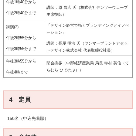
午後1時40分から
講師：原 昌宏 氏（株式会社デンソーウェーブ
午後2時40分まで
主席技師）
「デザイン経営で拓くブランディングとイノベ
講演(2)
ーション」​
午後2時55分から
講師：長屋 明浩 氏（ヤンマーブランドアセッ
午後3時55分まで
トデザイン株式会社 代表取締役社長）
午後3時55分から
閉会挨拶（中部経済産業局 局長 寺村 英信（て
らむら ひでのぶ））
午後4時まで
4 定員
150名（申込先着順）