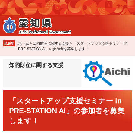
ペ
メ
ー
ニ
ジ
ュ
の
ー
先
を
頭
飛
で
ば
ホーム
>
知的財産に関する支援
>
「スタートアップ支援セミナー in
現在地
す
し
PRE-STATION Ai」の参加者を募集します！
。
て
本
知的財産に関する支援
文
へ
本
「スタートアップ支援セミナー in
文
PRE-STATION Ai」の参加者を募集
します！