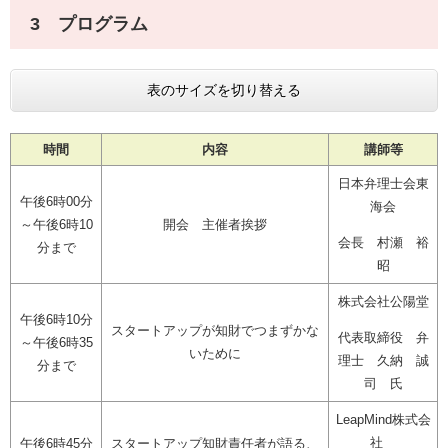
3 プログラム
表のサイズを切り替える
時間
内容
講師等
日本弁理士会東
午後6時00分
海会
～
午後6時10
開会 主催者挨拶
会長 村瀬 裕
分​まで
昭
株式会社公陽堂
午後6時10分
スタートアップが知財でつまずかな
代表取締役 弁
～午後6時35
いために​​
理士 久納 誠
分まで
司 氏​
LeapMind株式会
社
午後6時45分
スタートアップ知財責任者が語る、