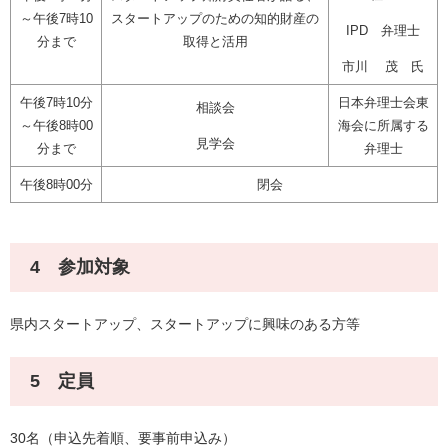
～午後7時10
スタートアップのための知的財産の
IPD 弁理士
分まで
取得と活用​
市川 茂 氏​
午後7時10分
日本弁理士会東
相談会
～午後8時00
海会に所属する
見学会
分まで
弁理士
午後8時00分
閉会
4 参加対象
県内スタートアップ、スタートアップに興味のある方等
5 定員
30名（申込先着順、要事前申込み）