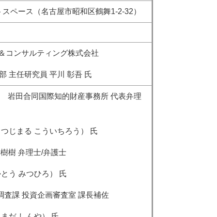
イベントスペース（名古屋市昭和区鶴舞1‐2‐32）
チ＆コンサルティング株式会社
任研究員 平川 彰吾 氏
GIP 岩田合同国際知的財産事務所 代表弁理
まる こういちろう） 氏
所樹樹 弁理士/弁護士
 みつひろ） 氏
 調査課 投資企画審査室 課長補佐
 しんや） 氏