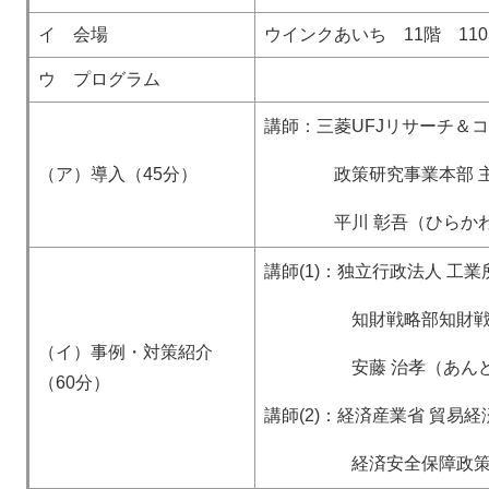
イ 会場
ウインクあいち 11階 11
ウ プログラム
講師：三菱UFJリサーチ＆
（ア）導入（45分）
政策研究事業本部 主
平川 彰吾（ひらかわ 
講師(1)：独立行政法人 工業
知財戦略部知財戦略
（イ）事例・対策紹介
安藤 治孝（あんどう 
（60分）
講師(2)：経済産業省 貿易
経済安全保障政策課 