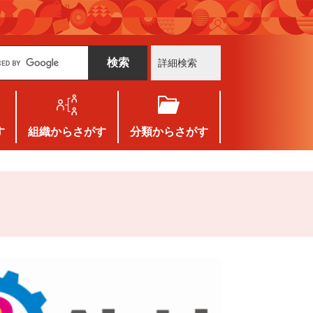
詳細検索
す
組織
からさがす
分類
からさがす