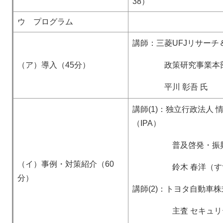
38）
ウ プログラム
講師：三菱UFJリサー
（ア）導入（45分）
政策研究事業本部 
平川 彰吾 氏
講師(1)：独立行政法人
（IPA）
普及啓発・振興部 
（イ）事例・対策紹介（60
鈴木 春洋（すずき
分）
講師(2)：トヨタ自動
主査 セキュリティ