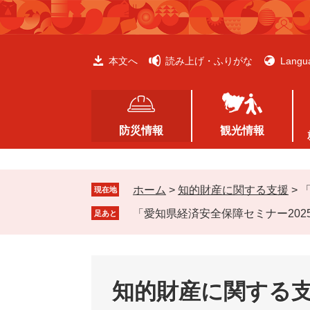
ペ
メ
ー
ニ
ジ
ュ
の
ー
本文へ
読み上げ・ふりがな
Langu
先
を
頭
飛
で
ば
す
し
防災情報
観光情報
。
て
本
文
ホーム
>
知的財産に関する支援
>
へ
現在地
「愛知県経済安全保障セミナー20
足あと
知的財産に関する