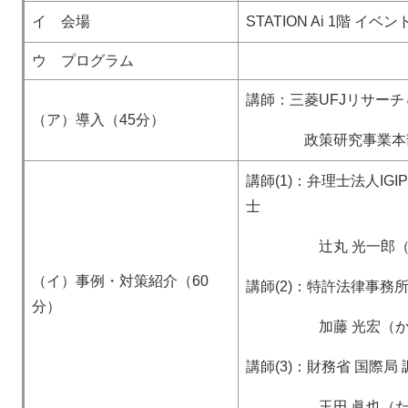
イ 会場
STATION Ai 1階 
ウ プログラム
講師：三菱UFJリサー
（ア）導入（45分）
政策研究事業本部 主
講師(1)：弁理士法人I
士
辻丸 光一郎（つじ
（イ）事例・対策紹介（60
講師(2)：特許法律事務
分）
加藤 光宏（かとう
講師(3)：財務省 国際局
玉田 眞也（たまだ