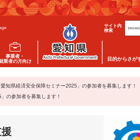
G
サイト内
o
age
検索
o
g
l
e
カ
ス
事業者・
タ
目的
からさが
就業者の方向け
ム
検
索
「愛知県経済安全保障セミナー2025」の参加者を募集します！
25」の参加者を募集します！
支援