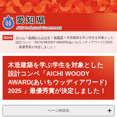
ペ
メ
ー
ニ
ジ
ュ
の
ー
先
を
頭
飛
で
ば
ホーム
>
組織からさがす
>
林務課
>
木造建築を学ぶ学生を対象とした
現在地
す
し
設計コンペ「AICHI WOODY AWARD(あいちウッディアワード) 2025
。
て
」最優秀賞が決定しました！
本
文
本
へ
木造建築を学ぶ学生を対象とした
文
設計コンペ「AICHI WOODY
AWARD(あいちウッディアワード)
2025 」最優秀賞が決定しました！
ページ内目次