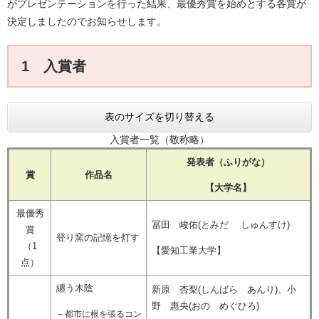
がプレゼンテーションを行った結果、最優秀賞を始めとする各賞が
決定しましたのでお知らせします。
1 入賞者
表のサイズを切り替える
入賞者一覧（敬称略）
発表者（ふりがな）
賞
作品名
【大学名】
最優秀
冨田 峻佑(とみだ しゅんすけ)
賞
登り窯の記憶を灯す
（1
【愛知工業大学】
点）
纏う木陰
新原 杏梨(しんばら あんり)、小
野 惠央(おの めぐひろ)
－都市に根を張るコン