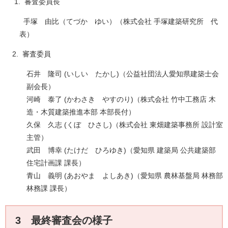
1. 審査委員長
手塚 由比（てづか ゆい）（株式会社 手塚建築研究所 代
表）
2. 審査委員
​石井 隆司 (いしい たかし)（公益社団法人愛知県建築士会
副会長）
河崎 泰了 (かわさき やすのり)（株式会社 竹中工務店 木
造・木質建築推進本部 本部長付）
久保 久志 (くぼ ひさし)（株式会社 東畑建築事務所 設計室
主管）
武田 博幸 (たけだ ひろゆき)（愛知県 建築局 公共建築部
住宅計画課 課長）
青山 義明 (あおやま よしあき)（愛知県 農林基盤局 林務部
林務課 課長）
3 最終審査会の様子