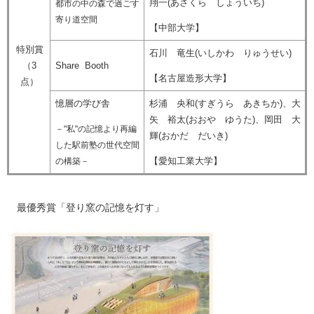
翔一(あさくら しょういち)
都市の中の森で過ごす
寄り道空間
【中部大学】
特別賞
石川 竜生(いしかわ りゅうせい)
（3
Share Booth
【名古屋造形大学】
点）
憶層の学び舎
杉浦 央和(すぎうら あきちか)、大
矢 裕太(おおや ゆうた)、岡田 大
－"私"の記憶より再編
輝(おかだ だいき)
した駅前塾の世代空間
【愛知工業大学】
の構築－
最優秀賞「登り窯の記憶を灯す」