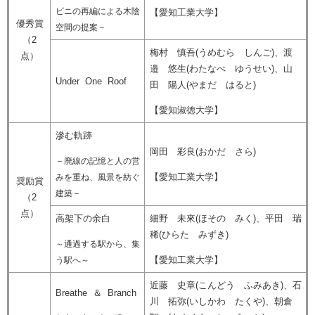
ビニの再編による木陰
【愛知工業大学】
優秀賞
空間の提案－
（2
梅村 慎吾(うめむら しんご)、渡
点）
邉 悠生(わたなべ ゆうせい)、山
Under One Roof
田 陽人(やまだ はると)
【愛知淑徳大学】
滲む軌跡
岡田 彩良(おかだ さら)
－廃線の記憶と人の営
【愛知工業大学】
みを重ね、風景を紡ぐ
奨励賞
建築－
（2
点）
高架下の余白
細野 未來(ほその みく)、平田 瑞
稀(ひらた みずき)
～通過する駅から、集
【愛知工業大学】
う駅へ～​
近藤 史章(こんどう ふみあき)、石
Breathe ＆ Branch
川 拓弥(いしかわ たくや)、朝倉