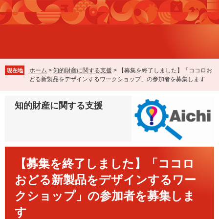
ペ
メ
ー
ニ
ジ
ュ
の
ー
先
を
頭
飛
で
ば
ホーム
>
知的財産に関する支援
>
【募集を終了しました】「ココロお
現在地
す
し
どる新製品をデザインするワークショップ」の参加者を募集します
。
て
本
知的財産に関する支援
文
へ
本
【募集を終了しました】「ココロ
文
おどる新製品をデザインするワー
クショップ」の参加者を募集しま
す