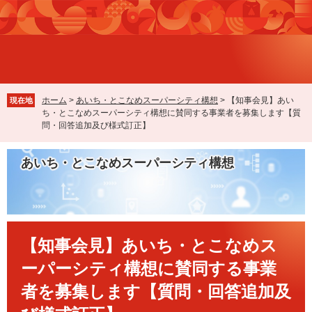
ペ
メ
ー
ニ
ジ
ュ
の
ー
先
を
頭
飛
で
ば
ホーム
>
あいち・とこなめスーパーシティ構想
>
【知事会見】あい
現在地
す
し
ち・とこなめスーパーシティ構想に賛同する事業者を募集します【質
。
て
問・回答追加及び様式訂正】
本
文
あいち・とこなめスーパーシティ構想
へ
本
【知事会見】あいち・とこなめス
文
ーパーシティ構想に賛同する事業
者を募集します【質問・回答追加及