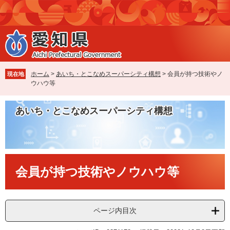
ペ
メ
ー
ニ
ジ
ュ
の
ー
先
を
頭
飛
で
ば
ホーム
>
あいち・とこなめスーパーシティ構想
>
会員が持つ技術やノ
現在地
す
し
ウハウ等
。
て
本
あいち・とこなめスーパーシティ構想
文
へ
本
会員が持つ技術やノウハウ等
文
ページ内目次