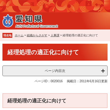
ペ
メ
ー
ニ
ジ
ュ
の
ー
先
を
頭
飛
で
ば
ホーム
>
組織からさがす
>
人事課
>
経理処理の適正化に向けて
現在地
す
し
。
て
本
本
経理処理の適正化に向けて
文
文
へ
ページ内目次
ページID：0020016
掲載日：2011年6月16日更新
経理処理の適正化に向けて