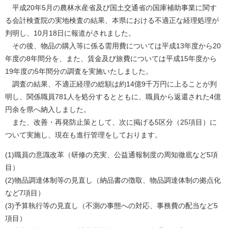
平成20年5月の農林水産省及び国土交通省の国庫補助事業に関す
る会計検査院の実地検査の結果、本県における不適正な経理処理が
判明し、10月18日に報道がされました。
その後、物品の購入等に係る需用費については平成13年度から20
年度の8年間分を、また、賃金及び旅費については平成15年度から
19年度の5年間分の調査を実施いたしました。
調査の結果、不適正経理の総額は約14億9千万円に上ることが判
明し、関係職員781人を処分するとともに、職員から返還された4億
円余を県へ納入しました。
また、改善・再発防止策として、次に掲げる5区分（25項目）に
ついて実施し、現在も進行管理をしております。
(1)職員の意識改革（研修の充実、公益通報制度の周知徹底など5項
目）
(2)物品調達体制等の見直し（納品書の徴取、物品調達体制の拠点化
など7項目）
(3)予算執行等の見直し（不測の事態への対応、事務費の配当など5
項目）