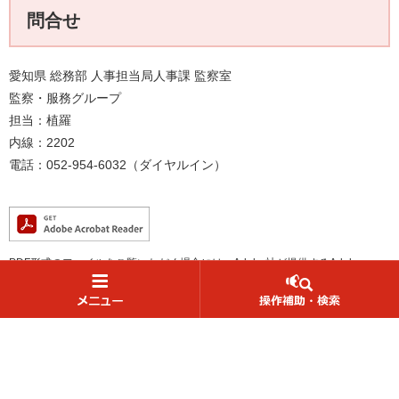
問合せ
愛知県 総務部 人事担当局人事課 監察室
監察・服務グループ
担当：植羅
内線：2202
電話：052-954-6032（ダイヤルイン）
PDF形式のファイルをご覧いただく場合には、Adobe社が提供するAdobe
Readerが必要です。
Adobe Readerをお持ちでない方は、バナーのリンク先からダウンロードしてく
ださい。（無料）
読み上げ・ふりがな
防災情報
Language
観光情報
English
中文（漢語）
中文（汉语）
한국어
español