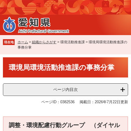
ペ
メ
ー
ニ
ジ
ュ
の
ー
先
を
頭
飛
で
ば
ホーム
>
組織からさがす
>
環境活動推進課
>
環境局環境活動推進課の
現在地
す
し
事務分掌
。
て
本
本
文
環境局環境活動推進課の事務分掌
文
へ
ページ内目次
ページID：0382536
掲載日：2026年7月22日更新
調整・環境配慮行動グループ （ダイヤル