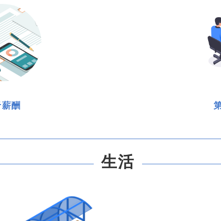
于薪酬
生活