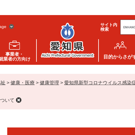
G
サイト内
o
age
検索
o
g
l
e
カ
ス
事業者・
タ
目的
からさが
就業者の方向け
ム
検
索
福祉
>
健康・医療
>
健康管理
>
愛知県新型コロナウイルス感染
ついて
本