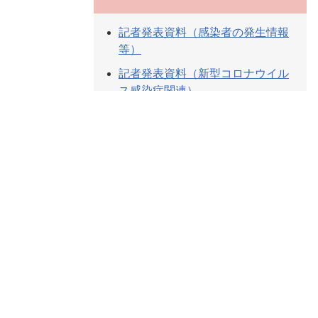
記者発表資料（感染者の発生情報
等）
記者発表資料（新型コロナウイル
ス感染症関連）
お知らせ
対象者別メニュー
医療機関、医療従事者向け
事業者、従業員向け
社会福祉施設向け
未就学児・児童・生徒・保護者向
け
高齢者向け