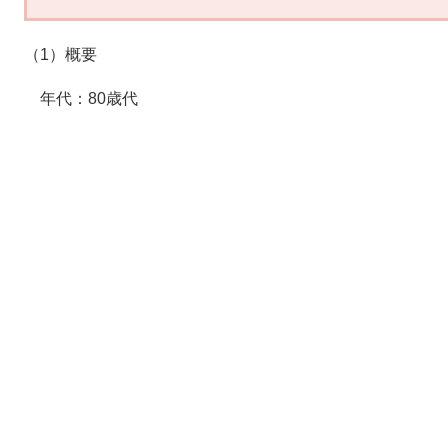
（1）概要
年代：80歳代
性別：男性
居住地：田原市
基礎疾患：認知症
（2）経過
2月28日 死亡確認（新型コロナウイルス感染症）
関連リンク