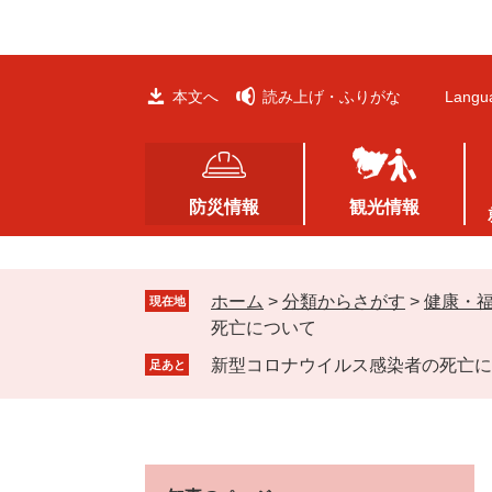
ペ
メ
ー
ニ
ジ
ュ
の
ー
本文へ
読み上げ・ふりがな
Langu
先
を
頭
飛
で
ば
す
し
防災情報
観光情報
。
て
本
文
ホーム
>
分類からさがす
>
健康・
へ
現在地
死亡について
新型コロナウイルス感染者の死亡に
足あと