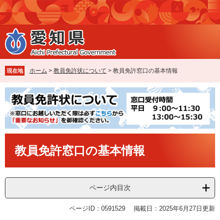
ペ
メ
ー
ニ
ジ
ュ
の
ー
先
を
頭
飛
で
ば
ホーム
>
教員免許状について
>
教員免許窓口の基本情報
現在地
す
し
。
て
本
文
へ
本
教員免許窓口の基本情報
文
ページ内目次
ページID：0591529
掲載日：2025年6月27日更新