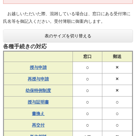
お越しいただいた際、混雑している場合は、窓口にある受付簿に
氏名等を御記入ください。受付簿順に御案内します。
表のサイズを切り替える
各種手続きの対応
窓口
郵送
○
×
授与申請
○
×
再授与申請
○
×
幼保特例制度
○
○
授与証明書
○
○
書換え
○
○
再交付