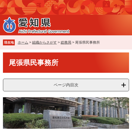
ペ
メ
ー
ニ
ジ
ュ
の
ー
先
を
頭
飛
で
ば
ホーム
>
組織からさがす
>
総務局
>
尾張県民事務所
現在地
す
し
。
て
本
本
尾張県民事務所
文
文
へ
ページ内目次