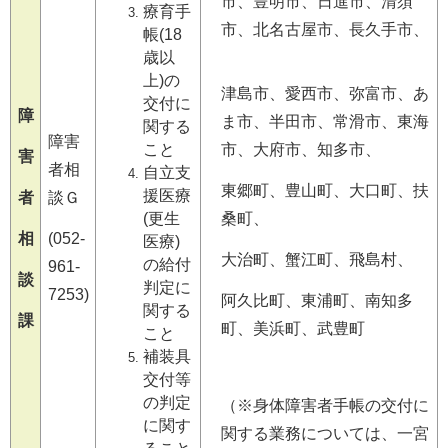
市、豊明市、日進市、清須
療育手
市、北名古屋市、長久手市、
帳(18
歳以
上)の
津島市、愛西市、弥富市、あ
交付に
障
ま市、半田市、常滑市、東海
関する
障害
こと
市、大府市、知多市、
害
者相
自立支
東郷町、豊山町、大口町、扶
援医療
者
談Ｇ
(更生
桑町、
相
(052-
医療)
大治町、蟹江町、飛島村、
の給付
961-
談
判定に
7253)
阿久比町、東浦町、南知多
関する
課
町、美浜町、武豊町
こと
補装具
交付等
の判定
（※身体障害者手帳の交付に
に関す
関する業務については、一宮