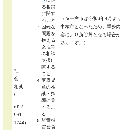
立
に係
る相談
に関す
（※一宮市は令和3年4月より
ること
中核市となったため、業務内
困難な
問題を
容により所管外となる場合が
抱える
あります。）
女性等
の相談
支援に
関する
社
こと
会・
家庭児
相談
童の相
談・指
G
導に関
(052-
するこ
と
961-
児童措
1744)
置費負