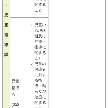
関する
・
こと
児
童
児童の
心理診
指
断及び
治療・
導
指導に
関する
課
こと
児童の
保護者
に対す
る指
児童
導・助
指導
言及び
Ｇ
治療に
関する
(052-