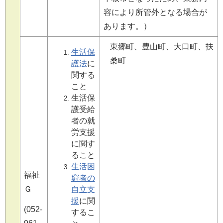
容により所管外となる場合が
あります。）
東郷町、豊山町、大口町、扶
生活保
桑町
護法
に
関する
こと
生活保
護受給
者の就
労支援
に関す
ること
生活困
福祉
窮者の
Ｇ
自立支
援
に関
(052-
するこ