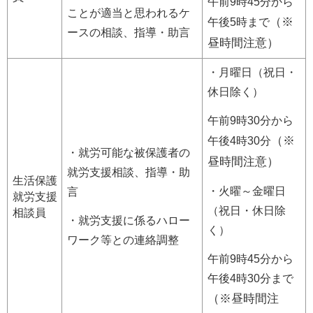
午前9時45分から
ことが適当と思われるケ
（※
午後5時まで
ースの相談、指導・助言
昼時間注意）
・月曜日（祝日・
休日除く）
午前9時30分から
（※
午後4時30分
・就労可能な被保護者の
昼時間注意）
就労支援相談、指導・助
生活保護
・火曜～金曜日
言
就労支援
（祝日・休日除
相談員
・就労支援に係るハロー
く）
ワーク等との連絡調整
午前9時45分から
午後4時30分まで
（※昼時間注