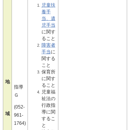
児童扶
養手
当、遺
児手当
に関す
ること
障害者
手当
に
関する
こと
保育所
に関す
地
ること
指導
児童福
Ｇ
祉法の
行政指
(052-
導に関
域
961-
するこ
1764)
と