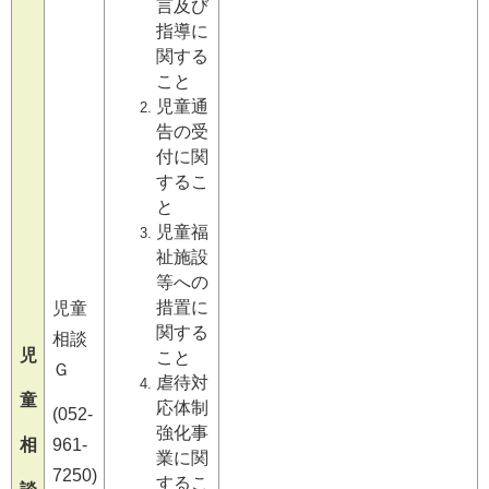
言及び
指導に
関する
こと
児童通
告の受
付に関
するこ
と
児童福
祉施設
等への
措置に
児童
関する
相談
児
こと
Ｇ
虐待対
童
応体制
(052-
強化事
相
961-
業に関
7250)
するこ