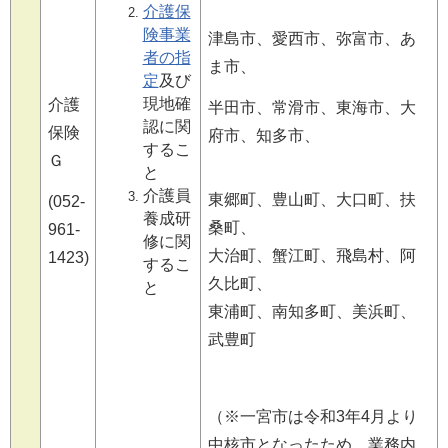
介護保
険事業
津島市、愛西市、弥富市、あ
者の指
ま市、
定
及び
現地確
介護
半田市、常滑市、東海市、大
認に関
保険
府市、知多市、
するこ
Ｇ
と
介護員
東郷町、豊山町、大口町、扶
(052-
養成研
桑町、
961-
修に関
大治町、蟹江町、飛島村、阿
1423)
するこ
久比町、
と
東浦町、南知多町、美浜町、
武豊町
（※一宮市は令和3年4月より
中核市となったため、業務内