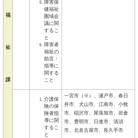
障害保
健福祉
福
圏域会
議に関
するこ
と
障害者
祉
福祉の
助言・
指導に
関する
課
こと
一宮市（※）、瀬戸市、春日
介護保
井市、犬山市、江南市、小牧
険の保
市、稲沢市、尾張旭市、岩倉
険者指
導に関
市、豊明市、日進市、清須
するこ
市、北名古屋市、長久手市
と