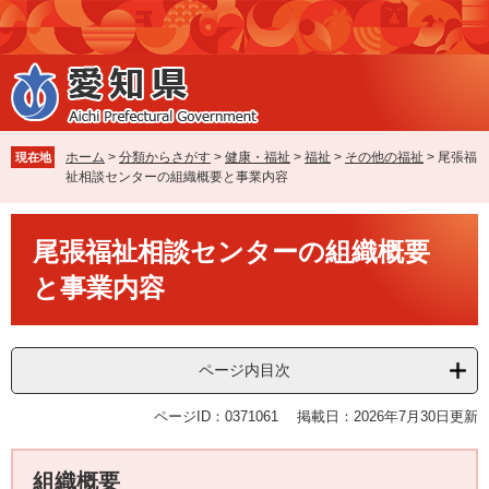
ペ
メ
ー
ニ
ジ
ュ
の
ー
先
を
頭
飛
で
ば
ホーム
>
分類からさがす
>
健康・福祉
>
福祉
>
その他の福祉
>
尾張福
現在地
す
し
祉相談センターの組織概要と事業内容
。
て
本
本
文
尾張福祉相談センターの組織概要
文
へ
と事業内容
ページ内目次
ページID：0371061
掲載日：2026年7月30日更新
組織概要