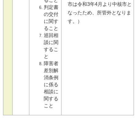
ること
市は令和3年4月より中核市と
判定書
なったため、所管外となりま
の交付
に関す
す。）
ること
巡回相
談に関
するこ
と
障害者
差別解
消条例
に係る
相談に
関する
こと