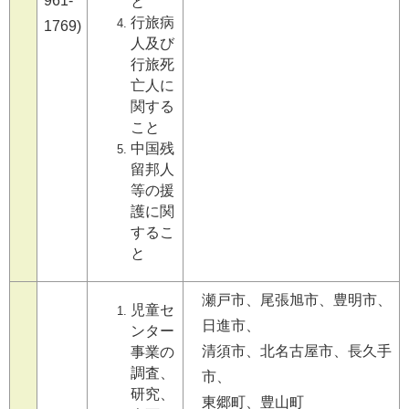
961-
と
行旅病
1769)
人及び
行旅死
亡人に
関する
こと
中国残
留邦人
等の援
護に関
するこ
と
瀬戸市、尾張旭市、豊明市、
児童セ
日進市、
ンター
清須市、北名古屋市、長久手
事業の
調査、
市、
研究、
東郷町、豊山町