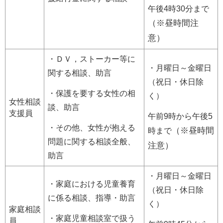
午後4時30分まで
（※昼時間注
意）
・ＤＶ，ストーカー等に
・月曜日～金曜日
関する相談、助言
（祝日・休日除
・保護を要する女性の相
く）
女性相談
談、助言
支援員
午前9時から午後5
・その他、女性が抱える
（※昼時間
時まで
問題に関する相談全般、
注意）
助言
・月曜日～金曜日
・家庭における児童養育
（祝日・休日除
に係る相談、指導・助言
く）
家庭相談
・家庭児童相談室で扱う
員