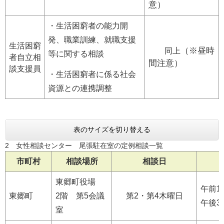
意）
・生活困窮者の能力開
発、職業訓練、就職支援
生活困窮
（※昼時
同上
等に関する相談
者自立相
間注意）
談支援員
・生活困窮者に係る社会
資源との連携調整
表のサイズを切り替える
2 女性相談センター 尾張駐在室の定例相談一覧
市町村
相談場所
相談日
東郷町役場
午前1
東郷町
2階 第5会議
第2・第4木曜日
午後3
室