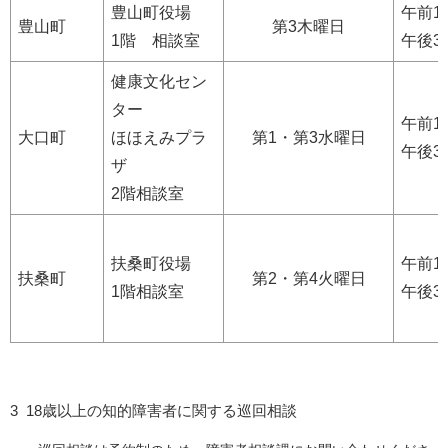
豊山町役場
午前1
豊山町
第3木曜日
1階 相談室
午後3
健康文化セン
ター
午前1
大口町
ほほえみプラ
第1・第3水曜日
午後3
ザ
2階相談室
扶桑町役場
午前1
扶桑町
第2・第4火曜日
1階相談室
午後3
3 18歳以上の知的障害者に関する巡回相談