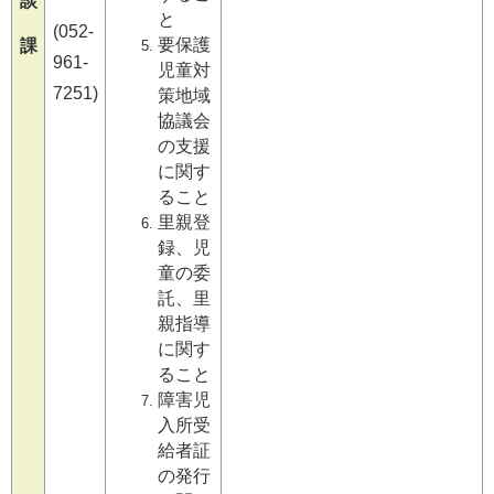
談
と
(052-
要保護
課
961-
児童対
7251)
策地域
協議会
の支援
に関す
ること
里親登
録、児
童の委
託、里
親指導
に関す
ること
障害児
入所受
給者証
の発行