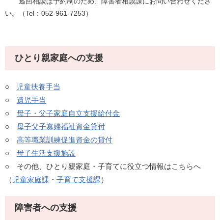
巡回相談は予約制のため、障害者相談課にお問い合わせくださ
い。（Tel：052-961-7253）
ひとり親家庭への支援
○
児童扶養手当
○
遺児手当
○
母子・父子家庭自立支援給付金
○
母子父子寡婦福祉資金貸付
○
高等職業訓練促進資金の貸付
○
母子生活支援施設
○ その他、ひとり親家庭・子育てに役立つ情報はこちらへ
（
児童家庭課
・
子育て支援課
）
障害者への支援