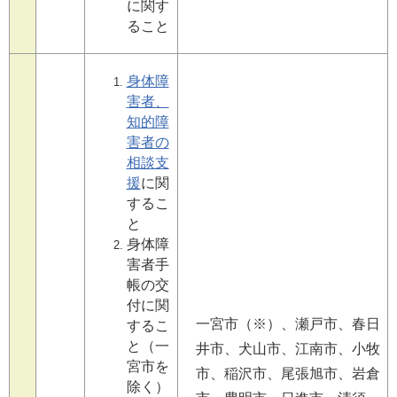
に関す
ること
身体障
害者、
知的障
害者の
相談支
援
に関
するこ
と
身体障
害者手
帳の交
付に関
一宮市（※）、瀬戸市、春日
するこ
と（一
井市、犬山市、江南市、小牧
宮市を
市、稲沢市、尾張旭市、岩倉
除く）