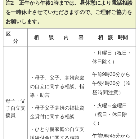
注2 正午から午後1時までは、昼休憩により電話相談
を一時休止させていただきますので、ご理解ご協力を
お願いします。
区
相 談 内 容
相 談 時間
分
・月曜日（祝日・
休日除く）
午前9時30分から
・母子、父子、寡婦家庭
（※
午後4時30分
の自立に関する相談、指
昼時間注意）
導・助言
母子・父
・火曜～金曜日
・母子父子寡婦の福祉資
子自立支
（祝日・休日除
援員
金貸付に関する相談
く）
・ひとり親家庭の自立支
午前9時45分から
援給付金に関する相談