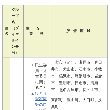
グル
ープ
名
（ダ
課
主 な
所 管 区 域
名
業 務
イヤ
ルイ
ン番
号）
一宮市（※）、瀬戸市、春日
民生委
井市、犬山市、江南市、小牧
員・児
市、
稲沢市、尾張旭市、岩倉
童委員
に関す
市、
豊明市、日進市、清須
ること
市、北名古屋市、長久手市、
ひとり
親家庭
東郷町、豊山町、大口町、扶
等の自
桑
町