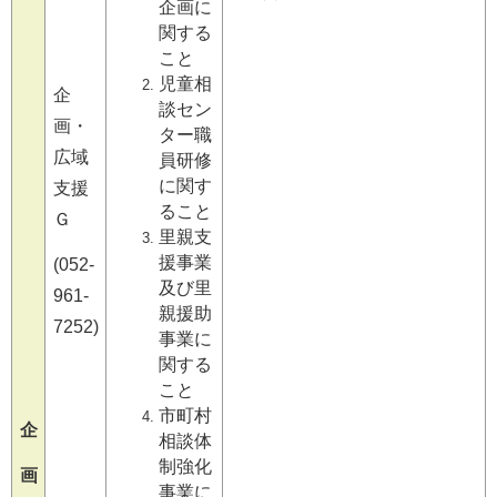
企画に
関する
こと
児童相
企
談セン
画・
ター職
広域
員研修
に関す
支援
ること
Ｇ
里親支
援事業
(052-
及び里
961-
親援助
7252)
事業に
関する
こと
市町村
企
相談体
制強化
画
事業に