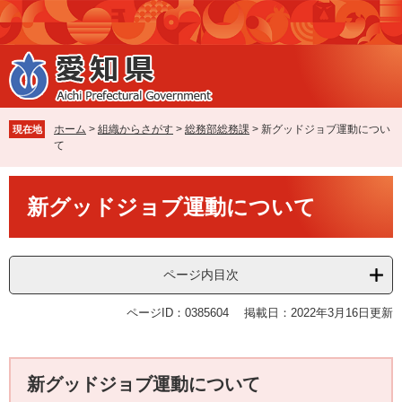
ペ
メ
ー
ニ
ジ
ュ
の
ー
先
を
頭
飛
で
ば
ホーム
>
組織からさがす
>
総務部総務課
>
新グッドジョブ運動につい
現在地
す
し
て
。
て
本
本
文
新グッドジョブ運動について
文
へ
ページ内目次
ページID：0385604
掲載日：2022年3月16日更新
新グッドジョブ運動について