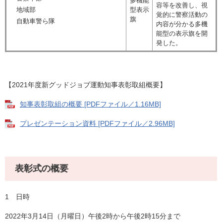
多機能
容等を改善し、視
地域部
型表示
覚的に警察活動の
旗
自動車警ら隊
内容が分かる多機
能型の表示旗を開
発した。
【2021年度新グッドジョブ運動知事表彰取組概要】
知事表彰取組の概要 [PDFファイル／1.16MB]
プレゼンテーション資料 [PDFファイル／2.96MB]
表彰式の概要
1 日時
2022年3月14日（月曜日）午後2時から午後2時15分まで