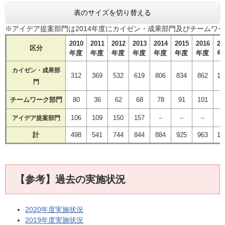
表のサイズを切り替える
※アイデア提案部門は2014年度にカイゼン・成果部門及びチームワ
2010
2011
2012
2013
2014
2015
2016
20
区分
年度
年度
年度
年度
年度
年度
年度
年
カイゼン
・成果
部
312
369
532
619
806
834
862
1,
門
チームワーク
部門
80
36
62
68
78
91
101
1
106
109
150
157
－
－
－
アイデア
提案部門
計
498
541
744
844
884
925
963
1,
【参考】過去の実施状況
2020年度実施状況
2019年度実施状況