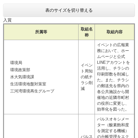
表のサイズを切り替える
入賞
取組名
所属等
取組内容
称
イベントの広報業
務において、ホー
ムページと公式
LINEアカウントを
環境局
イベン
活用し、チラシの
環境政策部
ト周知
印刷部数を削減し
水大気環境課
の紙チ
た。また、チラシ
ラシ削
生活環境地盤対策室
の郵送先を県内の
減
三河湾環境再生グループ
各公共施設から開
催地の近隣市町村
の役所に変更し、
効率化を図った。
パルスオキシメー
ター（酸素飽和度
を測定する機械）
パルス
の台帳管理をエク