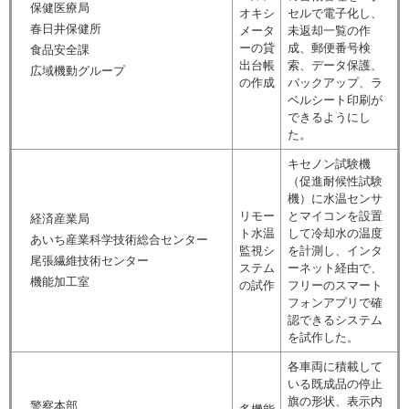
保健医療局
オキシ
セルで電子化し、
春日井保健所
メータ
未返却一覧の作
ーの貸
成、郵便番号検
食品安全課
出台帳
索、データ保護、
広域機動グループ
の作成
バックアップ、ラ
ベルシート印刷が
できるようにし
た。
キセノン試験機
（促進耐候性試験
機）に水温センサ
リモー
とマイコンを設置
経済産業局
ト水温
して冷却水の温度
あいち産業科学技術総合センター
監視シ
を計測し、インタ
尾張繊維技術センター
ステム
ーネット経由で、
機能加工室
の試作
フリーのスマート
フォンアプリで確
認できるシステム
を試作した。
各車両に積載して
いる既成品の停止
旗の形状、表示内
警察本部