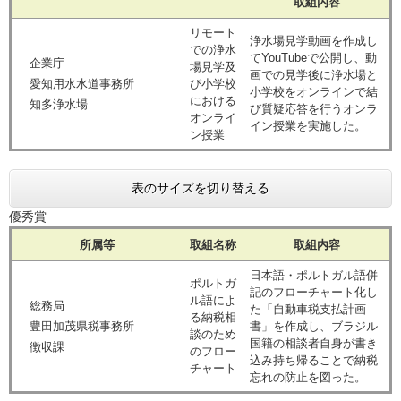
取組内容
リモート
浄水場見学動画を作成し
での浄水
てYouTubeで公開し、動
企業庁
場見学及
画での見学後に浄水場と
愛知用水水道事務所
び小学校
小学校をオンラインで結
における
知多浄水場
び質疑応答を行うオンラ
オンライ
イン授業を実施した。
ン授業
表のサイズを切り替える
優秀賞
所属等
取組名称
取組内容
日本語・ポルトガル語併
ポルトガ
記のフローチャート化し
ル語によ
総務局
た「自動車税支払計画
る納税相
豊田加茂県税事務所
書」を作成し、ブラジル
談のため
国籍の相談者自身が書き
徴収課
のフロー
込み持ち帰ることで納税
チャート
忘れの防止を図った。