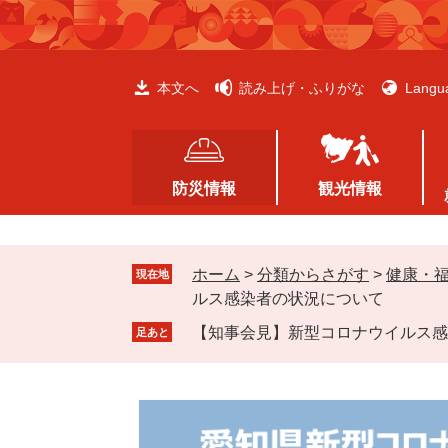
ペ
メ
ー
ニ
ジ
ュ
の
ー
本文へ
読み上げ・ふりがな
Langu
先
を
頭
飛
で
ば
す
し
防災情報
観光情報
。
て
本
文
ホーム
>
分類からさがす
>
健康・
へ
現在地
ルス感染者の状況について
【知事会見】新型コロナウイルス感
足あと