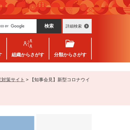
詳細検索
す
組織
からさがす
分類
からさがす
症対策サイト
>
【知事会見】新型コロナウイ