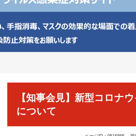
本
文
【知事会見】新型コロナウ
について
ページID：0516865
掲