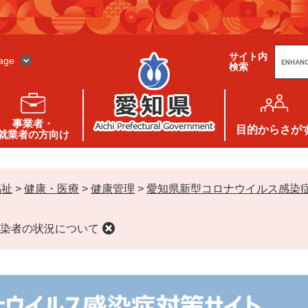
G
サイト内
o
age
検索
o
g
l
e
カ
ス
事業者・
タ
目的
からさが
就業者の方向け
ム
検
索
福祉
>
健康・医療
>
健康管理
>
愛知県新型コロナウイルス感染
染者の状況について